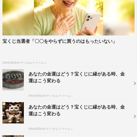
と銘打ってみましたが、今回もただ単に怖いだけの話では
なく、すごく勉強になる話もたくさんありました。この感
じが出ていけば、ゆくゆくは教養枠で某局の「謎とき冒険
バラエティー」を超える人気番組になるんじゃないかと思
います（笑）。そうなるように頑張りたいです。
宝くじ当選者「〇〇をやらずに買うのはもったいない」
そして今回は、正解できなさそうなぐらいかなり難易度の
高い“ほわ～い話”の数々が紹介されたんですが、奇跡的に
PR(合同会社デジタルファーム )
正解が飛び出したり、ボケようとした解答が正解だったり
して驚きました。そのようなところにもご注目いただきつ
あなたの金運はどう？宝くじに縁がある時、金
運はこう変わる
つ、ぜひ楽しみにご覧いただきたいです。
かまいたち・濱家隆一 コメント
PR(合同会社デジタルファーム )
あなたの金運はどう？宝くじに縁がある時、金
どんどん知的な番組になってきていますね！ 不思議なス
運はこう変わる
トーリーは作り話だということが結構あると思うんですけ
ど、“ほわ～い話”は実際に起こった話で、うそ偽りがない
PR(合同会社デジタルファーム )
からすごく説得力があってよかったです。