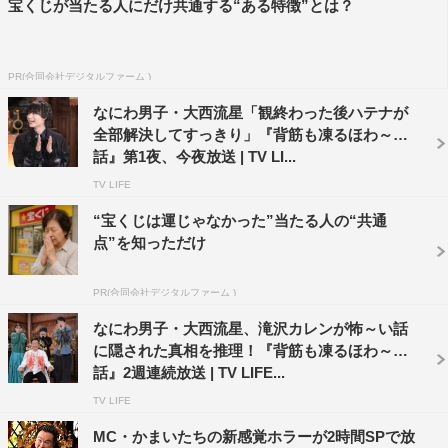
宝くじが当たる人にだけ共通する“ある特徴”とは？
PR(合同会社デジタルファーム )
なにわ男子・大西流星「観終わった後ハテナが
全部解決してすっきり」『背筋も凍るほわ～い
©TBS
話』第1夜、今夜放送 | TV LI...
TV LIFE
“宝くじは運じゃなかった”当たる人の“共通
点”を知っただけ
PR(合同会社デジタルファーム )
３時のヒロイン
JO1
かまいたち
なにわ男子・大西流星、滝沢カレンが怖～い話
に隠された真相を推理！『背筋も凍るほわ～い
山本彩
津田篤宏
白岩瑠姫
話』2週連続放送 | TV LIFE...
TV LIFE
神田愛花
MC・かまいたちの新感覚ホラーが2時間SPで放