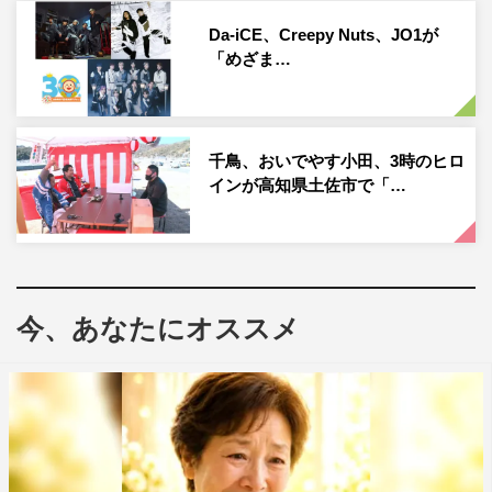
Da-iCE、Creepy Nuts、JO1が
そして、既報の「昭和のほわ～い怪事件」のラインアップ
「めざま…
に加え、「立ち入り注意！日本全国ほわ～いスポット」の
ラインアップも追加公開。
福井県某所のトンネルにある、地元住民の間でうわさが広
千鳥、おいでやす小田、3時のヒロ
インが高知県土佐市で「…
がる謎の仏像、大分県某所の山奥にある頭蓋骨だらけの不
気味な洞穴、群馬県にある奇妙な白い川、新潟県のある駅
は改札からホームまで果てしなく地下へ続く階段を下りな
ければいけない出口のない駅、東京の某所にひとりでに動
く仏像の5つをピックアップ。果たして、どんな謎が隠さ
今、あなたにオススメ
れているのか。かまいたちのコメントは下記に掲載。
かまいたち・山内健司 コメント
今回は“ほわ～い話”の質がすごく上がってきたなって思う
収録でした。収録の冒頭で「情報教養ホラーバラエティ」