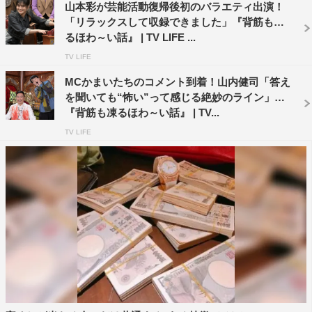
山本彩が芸能活動復帰後初のバラエティ出演！
特に「狙われた信用金庫」はすごかったなー。ああやって
「リラックスして収録できました」『背筋も凍
巧みに人はだまされるんやと思いました。再現VTRですご
るほわ～い話』 | TV LIFE ...
く分かりやすくなっているので、出演者のみんながいい感
TV LIFE
じにえらい納得して勉強になっていました。
MCかまいたちのコメント到着！山内健司「答え
あとは、クイズの解答者である我々がほんまに罰ゲームが
を聞いても“怖い”って感じる絶妙のライン」
『背筋も凍るほわ～い話』 | TV...
嫌やから真剣に答えようとしているとことかも見ていただ
TV LIFE
きたいなと思いますね（笑）
番組情報
『背筋も凍るほわ～い話』
TBS系
2023年3月14日（火）午後7時～8時57分
公式HP：
https://www.tbs.co.jp/program/whystory/
公式Twitter：@tbs_whyhanashi
公式TikTok：@tbs_whyhanashi