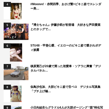
#Mooove!・赤間四季、おさげ髪×ビキニ姿でスレンダ
4
ー美…
『博士ちゃん』伊藤沙莉が初登場 大好きな芦田愛菜
5
とのタッグで…
STU48・甲斐心愛、イエローのビキニ姿で愛されボデ
6
ィ披露
槙原寛己が20歳で買った初愛車・ソアラに興奮「デジ
7
タルパネル…
似鳥沙也加、大胆ビキニ姿で舌ペロ デジタル写真集
8
「ブチ上げ極…
小日向結衣らグラドル6人が大胆ポージング “股”特化写
9