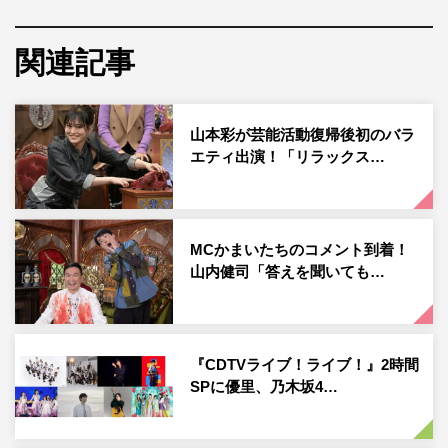
のホラー番組だ。
MCはかまいたち。番組の中で紹介される“ほわ～い話”の
関連記事
ストーリーテラー・山内健司が、濱家隆一と今回のスタジ
オゲストの神田愛花、3時のヒロイン（福田麻貴・かな
山本彩が芸能活動復帰後初のバラ
で）、JO1・白岩瑠姫、ダイアン・津田篤宏、山本彩を廃
エティ出演！「リラックス…
墟に監禁しているという奇妙な世界観で番組が始まる。
今回は「実際に起こった！昭和のほわ～い怪事件」と「立
ち入り注意！日本全国ほわ～いスポット」の2本立て。昭
MCかまいたちのコメント到着！
和に実際に起こった謎の怪事件と日本全国各地の不気味な
山内健司「答えを聞いても…
スポットを紹介しながら、なぜそんな怪事件が起こったの
か？ なぜそこに謎のスポットが存在するのか？ その真相
をクイズ形式で出題する。
『CDTVライブ！ライブ！』2時間
SPに優里、乃木坂4…
濱家とスタジオゲスト陣が謎の解明に挑み、山内に指名さ
れ手元の電話が鳴った出演者が解答。誰も正解しなかった
場合は怖～い罰ゲームが。