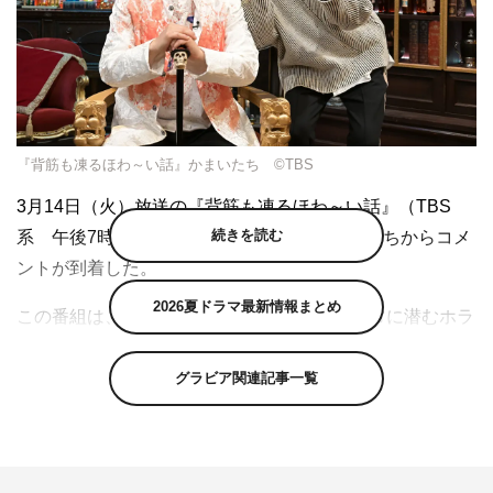
『背筋も凍るほわ～い話』かまいたち ©TBS
3月14日（火）放送の『背筋も凍るほわ～い話』（TBS
続きを読む
系 午後7時～8時57分）より、MCのかまいたちからコメ
ントが到着した。
2026夏ドラマ最新情報まとめ
この番組は、誰もが襲われるかもしれない日常に潜むホラ
ー体験をドラマ化。「幽霊の仕業？ オカルト現象？」と
言いたくなる不気味な体験ばかりだが、実は全てのホラー
グラビア関連記事一覧
に“意外な真実”が隠されており、それをクイズ形式で見破
っていく。怖～いけれど真相が気になる…思わず「な
ぜ！？ Why（ほわ～い）！？」と叫びたくなる、新感覚