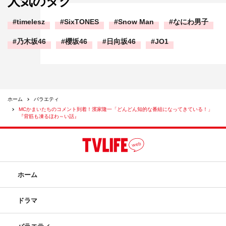
人気のタグ
timelesz
SixTONES
Snow Man
なにわ男子
乃木坂46
櫻坂46
日向坂46
JO1
ホーム
バラエティ
MCかまいたちのコメント到着！濱家隆一「どんどん知的な番組になってきている！」
『背筋も凍るほわ～い話』
ホーム
ドラマ