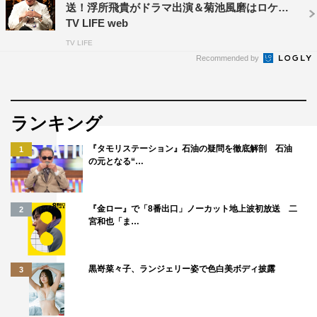
送！浮所飛貴がドラマ出演＆菊池風磨はロケに |
TV LIFE web
TV LIFE
Recommended by
ランキング
『タモリステーション』石油の疑問を徹底解剖 石油
1
の元となる“…
『金ロー』で「8番出口」ノーカット地上波初放送 二
2
宮和也「ま…
黒嵜菜々子、ランジェリー姿で色白美ボディ披露
3