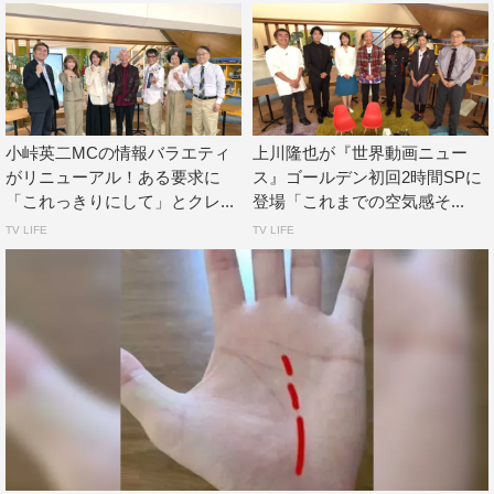
の感想を話すんじゃなくて、あまり聞いたことないような
角度のコメントというか、独自のスパイスを込めたような
コメントが素晴らしかったです」とそのコメント力も絶賛
した。
松村北斗 コメント
小峠英二MCの情報バラエティ
上川隆也が『世界動画ニュー
がリニューアル！ある要求に
ス』ゴールデン初回2時間SPに
面白く、かつ分かりやすくたくさんの動画がまとめられて
「これっきりにして」とクレ...
登場「これまでの空気感そ...
いて、すごく楽しかったです。僕はいわゆる
SNS
世代なの
TV LIFE
TV LIFE
で動画にはなじみがあって、毎日何かしら動画を見ていま
すが、そんな動画の数々をブラッシュアップさせた形で見
せていただけたのが、とても楽しかったですね。
僕が今回一番お薦めなのは、トルコの“高速タイヤ運び動
画”。見事なコントロールでタイヤを運ぶ男性が登場する
のですが、僕は“ライフハック”みたいに、知恵や工夫でハ
ッとさせられる動画が好きなんです。ビックリするだけじ
ゃなくて、「なるほど！」と思えるものにすごく興味がわ