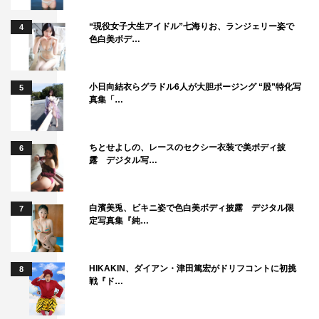
“現役女子大生アイドル”七海りお、ランジェリー姿で
4
色白美ボデ…
小日向結衣らグラドル6人が大胆ポージング “股”特化写
5
真集「…
SixTONES
いとうせいこう
バイきんぐ
小峠英二
ちとせよしの、レースのセクシー衣装で美ボディ披
6
露 デジタル写…
平成ノブシコブシ
徳井健太
白濱美兎、ビキニ姿で色白美ボディ披露 デジタル限
松村北斗
7
定写真集『純…
HIKAKIN、ダイアン・津田篤宏がドリフコントに初挑
8
戦『ド…