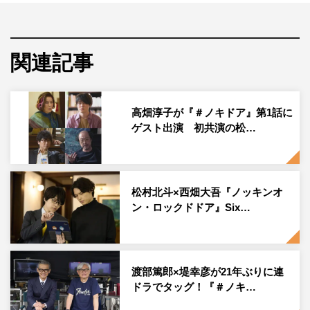
7月
22
日（土）の放送では、7月29日（土）スタートのド
ラマ『ノッキンオン・ロックドドア』（午後
11時
～ ※初
関連記事
回は拡大スペシャル）から、西畑大吾（なにわ男子）と共
に
W
主演を務める松村北斗がゲストコメンテーターとして
登場。「世界のスーパープレー動画
SP」
と題し、スゴ技
高畑淳子が『＃ノキドア』第1話に
の持ち主や驚きの出来事を激撮した世界の動画をたっぷり
ゲスト出演 初共演の松…
紹介していく。
番組で取り上げるのは、素早い連係プレーやものすごいス
ピードで仕事を成し遂げる「チョー気持ちいい！職人技動
松村北斗×西畑大吾『ノッキンオ
ン・ロックドドア』Six…
画」や、思わずアッと声を上げてしまう「地味だけどスゴ
い！日常でみつけたウルトラ
C
動画」、衝撃の結末が待ち
受ける「危機一髪！ピンチを回避したスーパープレー動
画」など、さまざまな形の“スーパープレー”の瞬間。次か
渡部篤郎×堤幸彦が21年ぶりに連
ドラでタッグ！『＃ノキ…
ら次へと登場する衝撃動画に、スタジオのコメンテーター
陣も「ええっ？」「こんなことある？」と驚いたり笑った