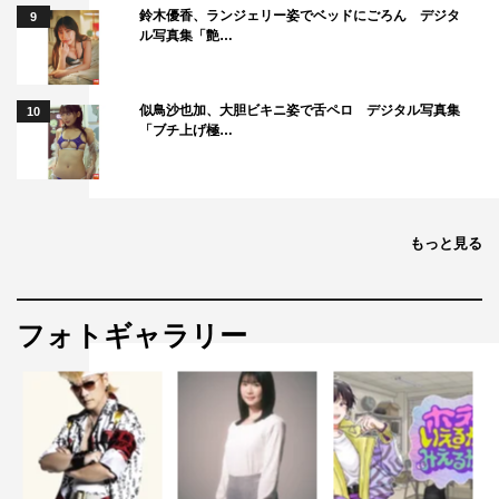
鈴木優香、ランジェリー姿でベッドにごろん デジタ
9
ル写真集「艶…
似鳥沙也加、大胆ビキニ姿で舌ペロ デジタル写真集
10
「ブチ上げ極…
もっと見る
フォトギャラリー