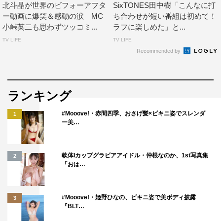
北斗晶が世界のビフォーアフタ
SixTONES田中樹「こんなに打
ようなコメントが素晴らしかったです。まさに、この番組
ー動画に爆笑＆感動の涙 MC
ち合わせが短い番組は初めて！
に最適なゲストコメンテーターです！
小峠英二も思わずツッコミ...
ラフに楽しめた」と...
今回、僕が特にお薦めするのは、脚立に乗ったまま移動し
TV LIFE
TV LIFE
Recommended by
て作業する男性を映した、カナダの動画。あの器用すぎる
脚立ワザは、脚立を使って仕事をしている人たちにとって
革新と衝撃をもたらすんじゃないでしょうか（笑）。
ランキング
この番組は動画を集めてくる視点や、動画のくくりが独特
なんですよね。スタッフさんが面白い動画を収集、厳選し
#Mooove!・赤間四季、おさげ髪×ビキニ姿でスレンダ
1
ているので、今回もそれをまとめて楽しんでもらえればと
ー美…
思います。
軟体Iカップグラビアアイドル・仲根なのか、1st写真集
2
番組情報
「おは…
『楽しく学ぶ！世界動画ニュース』
テレビ朝日系
#Mooove!・姫野ひなの、ビキニ姿で美ボディ披露
3
『BLT…
2023年7月22日（土）午後10時～10時54分