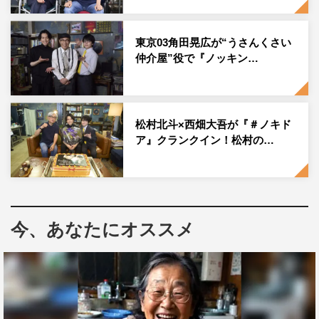
りとさまざまなリアクションを見せる。
東京03角田晃広が“うさんくさい
しかしスタジオが一番どよめいたのは、とある動画を紹介
仲介屋”役で『ノッキン…
したあとの「僕、これ、見たことあります！」という松村
の反応。普段から
SNS
で動画を見ることが多く、気に入っ
たものは繰り返し見てしまいがちという松村は、「何回も
松村北斗×西畑大吾が『＃ノキド
リピートして見た動画なんです。それがテレビに出るなん
ア』クランクイン！松村の…
て、すごくうれしいですね。なんというか、応援していた
アイドルが、ついに『テレビ』で歌った！…みたいな感覚
です」と、お気に入り動画がピックアップされたことに感
慨深げな表情を。
今、あなたにオススメ
これには、「そんな気持ちに？（笑）」「何回も見た
の？ （繰り返し遊びが好きな）赤ちゃんみたいだね！」
とレギュラーコメンテーター陣もビックリ。しかも、松村
がその動画のコメント欄までチェックしていたことが分か
り、「コメントも見てるの？」「なかなかいないよ、そこ