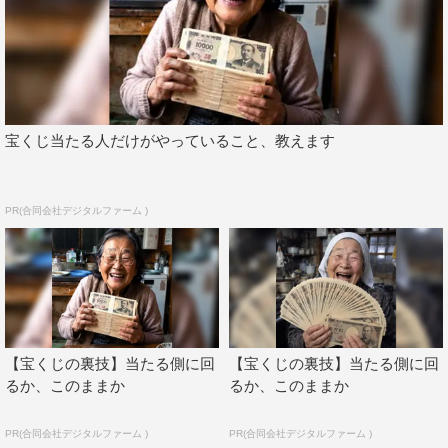
まで見てる人…」などと一同は驚きを隠せない。さらに、
松村が今回紹介する別の動画も見たことがあると分かり、
スタジオからは「一番この番組に向いている人材かも！」
という声が。
宝くじ当たる人だけがやっていること、教えます
そんな大興奮の収録を終えた松村は「面白く、分かりやす
くたくさんの動画がまとめられていて、すごく楽しかった
です。僕は、毎日何かしら動画を見ていますが、そんな動
PR(合同会社デジタルファーム )
画の数々をブラッシュアップさせた形で見せていただけた
のが、とても楽しかったですね。絶対に“面白い時間にな
る”と断言できます」と、熱を込めて面白さをアピール。
小峠はそんな“動画愛”あふれる松村に「“これ見たことあ
【宝くじの裏技】当たる側に回
【宝くじの裏技】当たる側に回
る”“これも見たことある”っていうゲストは今までいなかっ
るか、このままか
るか、このままか
たですから、かなり斬新でした」と語りながら、「松村さ
んは言葉のチョイスも独特で面白かったですね。ただ動画
PR(合同会社デジタルファーム )
PR(合同会社デジタルファーム )