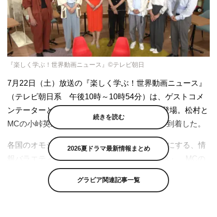
『楽しく学ぶ！世界動画ニュース』©テレビ朝日
7月22日（土）放送の『楽しく学ぶ！世界動画ニュース』
（テレビ朝日系 午後10時～10時54分）は、ゲストコメ
ンテーターとして松村北斗（SixTONES）が登場。松村と
続きを読む
MCの小峠英二（バイきんぐ）からコメントが到着した。
各国のオモシロ動画から“世界の今”を浮き彫りにする、情
2026夏ドラマ最新情報まとめ
報バラエティ『楽しく学ぶ！世界動画ニュース』。
MCの
小峠英二をはじめ、いとうせいこう、稲垣えみ子（元朝日
グラビア関連記事一覧
新聞記者）、堤伸輔（編集者）、徳井健太（平成ノブシコ
ブシ）ら個性あふれるコメンテーターたちが、動画を見て
「なんで？」「どうして？」と思った疑問を語り合う。