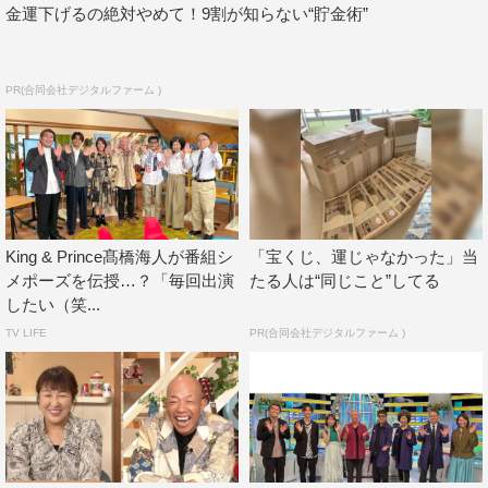
金運下げるの絶対やめて！9割が知らない“貯金術”
くんですよね。あの動画は映像のテンポの心地よさだけじ
ゃなく、“脳で感じる気持ちよさ”みたいなものがあるの
で、ぜひお薦めしたいですね。
PR(合同会社デジタルファーム )
今回の収録は僕自身、ものすごく楽しめたので、きっと視
聴者のみなさんにも同じように楽しんでもらえると思いま
す。絶対に“面白い時間になる”と断言できますので、ぜひ
テレビの前で楽しみに待っていただけたらと思います！
小峠英二 コメント
King & Prince髙橋海人が番組シ
「宝くじ、運じゃなかった」当
メポーズを伝授…？「毎回出演
たる人は“同じこと”してる
ゲストの松村さんは普段から動画をいろいろ見ているよう
したい（笑...
で、それが面白かったですね。「あ！ これ見たことあ
TV LIFE
PR(合同会社デジタルファーム )
る」「これも見たことある」っていうゲストは今までいな
かったですから、かなり斬新でした（笑）。
松村さんは言葉のチョイスも独特で面白かったですね。た
だ動画の感想を話すんじゃなくて、あまり聞いたことない
ような角度のコメントというか、独自のスパイスを込めた