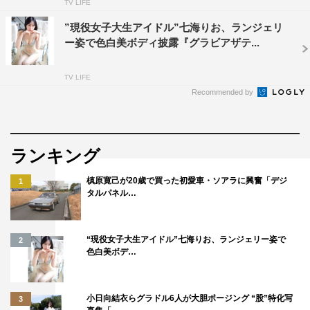
TV LIFE
”現役女子大生アイドル”七海りお、ランジェリ
ー姿で色白美ボディ披露『グラビアザテ...
TV LIFE
Recommended by
ランキング
槙原寛己が20歳で買った初愛車・ソアラに興奮「デジ
1
タルパネル…
“現役女子大生アイドル”七海りお、ランジェリー姿で
2
色白美ボデ…
小日向結衣らグラドル6人が大胆ポージング “股”特化写
3