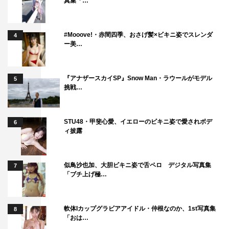
真集「…
#Mooove!・赤間四季、おさげ髪×ビキニ姿でスレンダ
4
ー美…
『アナザースカイSP』Snow Man・ラウールがモデル
5
挑戦…
STU48・甲斐心愛、イエローのビキニ姿で愛されボデ
6
ィ披露
似鳥沙也加、大胆ビキニ姿で舌ペロ デジタル写真集
7
「ブチ上げ極…
軟体Iカップグラビアアイドル・仲根なのか、1st写真集
8
「おは…