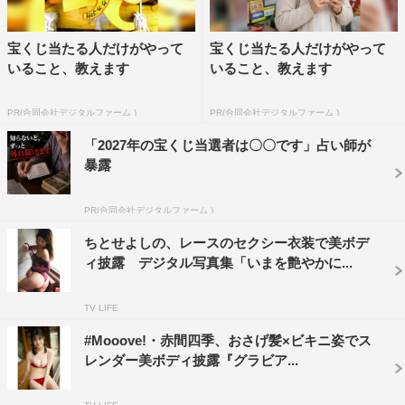
宝くじ当たる人だけがやって
宝くじ当たる人だけがやって
いること、教えます
いること、教えます
PR(合同会社デジタルファーム )
PR(合同会社デジタルファーム )
「2027年の宝くじ当選者は〇〇です」占い師が
暴露
PR(合同会社デジタルファーム )
ちとせよしの、レースのセクシー衣装で美ボデ
ィ披露 デジタル写真集「いまを艶やかに...
TV LIFE
#Mooove!・赤間四季、おさげ髪×ビキニ姿でス
レンダー美ボディ披露『グラビア...