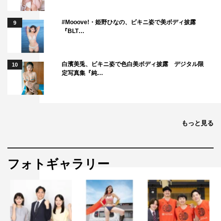
#Mooove!・姫野ひなの、ビキニ姿で美ボディ披露
9
『BLT…
白濱美兎、ビキニ姿で色白美ボディ披露 デジタル限
10
定写真集『純…
もっと見る
フォトギャラリー