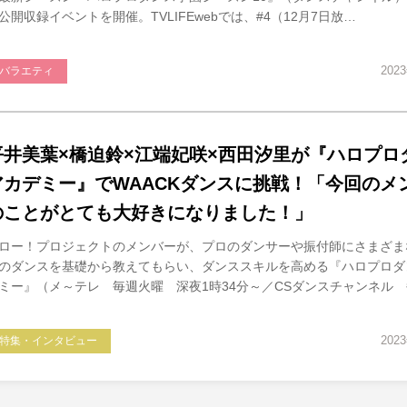
公開収録イベントを開催。TVLIFEwebでは、#4（12月7日放…
202
バラエティ
平井美葉×橋迫鈴×江端妃咲×西田汐里が『ハロプロ
アカデミー』でWAACKダンスに挑戦！「今回のメ
のことがとても大好きになりました！」
ロー！プロジェクトのメンバーが、プロのダンサーや振付師にさまざま
のダンスを基礎から教えてもらい、ダンススキルを高める『ハロプロダ
ミー』（メ～テレ 毎週火曜 深夜1時34分～／CSダンスチャンネル
202
特集・インタビュー