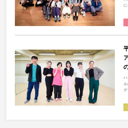
に
ハ
ル
デ