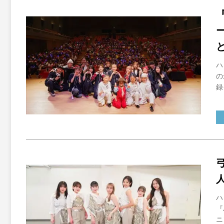
ハ
の
録
ハ
『
ニ