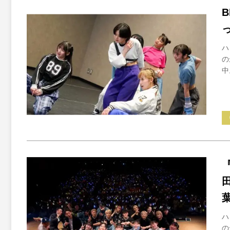
ハ
の
中
ハ
の