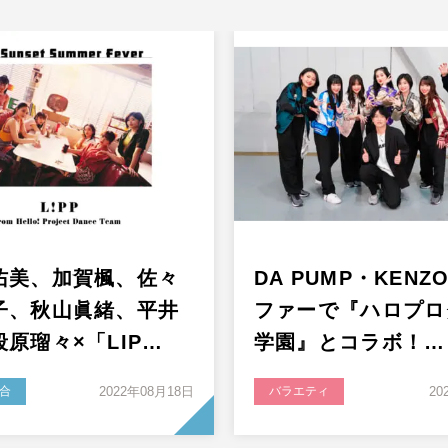
佑美、加賀楓、佐々
DA PUMP・KEN
子、秋山眞緒、平井
ファーで『ハロプロ
原瑠々×「LIP…
学園』とコラボ！…
合
2022年08月18日
バラエティ
20