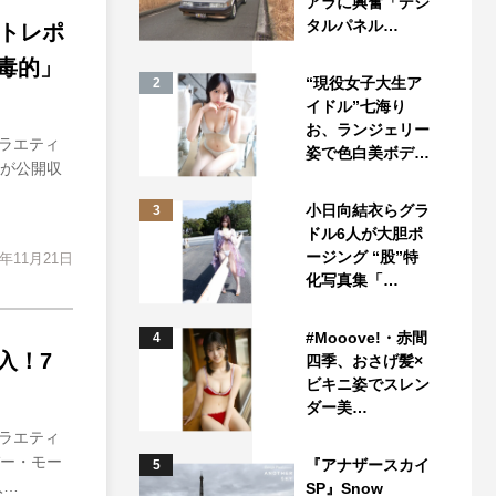
アラに興奮「デジ
タルパネル…
トレポ
毒的」
“現役女子大生ア
2
イドル”七海り
お、ランジェリー
ラエティ
姿で色白美ボデ…
）が公開収
小日向結衣らグラ
3
ドル6人が大胆ポ
ージング “股”特
5年11月21日
化写真集「…
#Mooove!・赤間
4
入！7
四季、おさげ髪×
ビキニ姿でスレン
ダー美…
ラエティ
バー・モー
『アナザースカイ
5
入…
SP』Snow