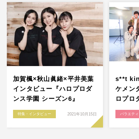
加賀楓×秋山眞緒×平井美葉
s**t 
インタビュー『ハロプロダ
ケメン
ンス学園 シーズン6』
ロプロ
特集・インタビュー
2021年10月15日
バラエティ