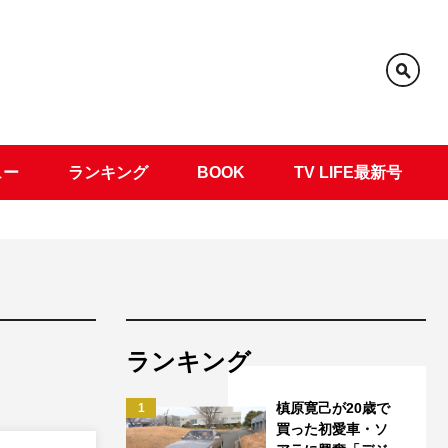
ュー
ランキング
BOOK
TV LIFE最新号
ランキング
槙原寛己が20歳で
1
買った初愛車・ソ