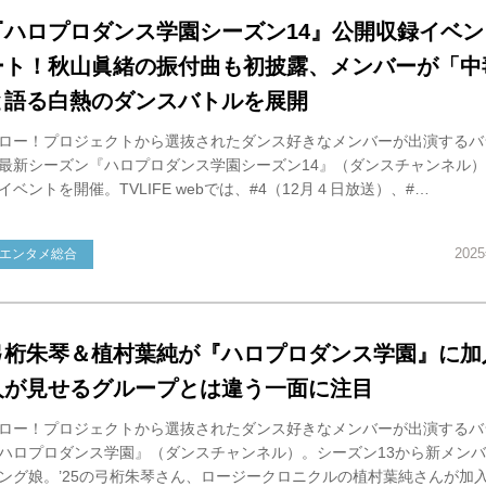
『ハロプロダンス学園シーズン14』公開収録イベン
ート！秋山眞緒の振付曲も初披露、メンバーが「中
と語る白熱のダンスバトルを展開
ロー！プロジェクトから選抜されたダンス好きなメンバーが出演するバ
最新シーズン『ハロプロダンス学園シーズン14』（ダンスチャンネル
イベントを開催。TVLIFE webでは、#4（12月４日放送）、#…
202
エンタメ総合
弓桁朱琴＆植村葉純が『ハロプロダンス学園』に加
人が見せるグループとは違う一面に注目
ロー！プロジェクトから選抜されたダンス好きなメンバーが出演するバ
ハロプロダンス学園』（ダンスチャンネル）。シーズン13から新メン
ング娘。’25の弓桁朱琴さん、ロージークロニクルの植村葉純さんが加