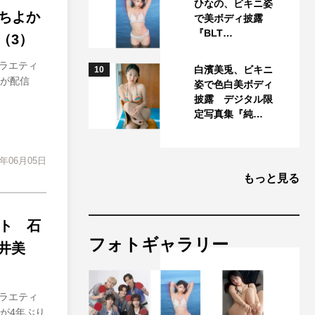
ひなの、ビキニ姿
持ちよか
で美ボディ披露
『BLT…
（3）
ラエティ
白濱美兎、ビキニ
10
）が配信
姿で色白美ボディ
披露 デジタル限
定写真集『純…
4年06月05日
もっと見る
ト 石
フォトギャラリー
井美
ラエティ
が4年ぶり