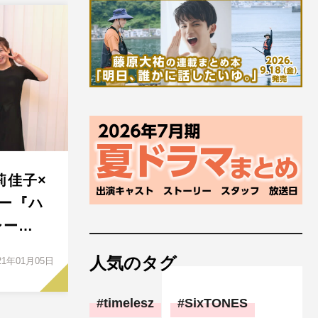
莉佳子×
ー『ハ
シー…
人気のタグ
21年01月05日
timelesz
SixTONES