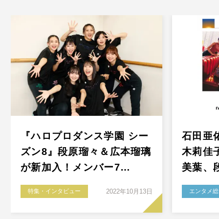
『ハロプロダンス学園 シー
石田亜
ズン8』段原瑠々＆広本瑠璃
木莉佳
が新加入！メンバー7…
美葉、段
特集・インタビュー
2022年10月13日
エンタメ総