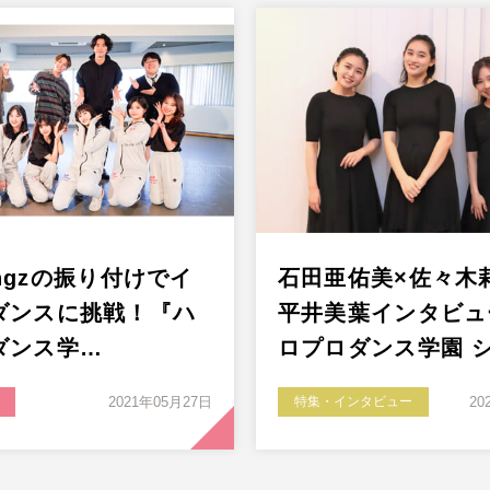
kingzの振り付けでイ
石田亜佑美×佐々木
ダンスに挑戦！『ハ
平井美葉インタビュ
ダンス学…
ロプロダンス学園 
2021年05月27日
特集・インタビュー
20