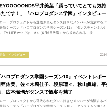
BEYOOOOONDS平井美葉「踊っていてとても気
ったです！」『ハロプロダンス学園』インタビュー
ロー！プロジェクトから選抜されたダンス好きなメンバーが出演するバ
最新シーズン『ハロプロダンス学園シーズン11』（ダンスチャンネル
。 TV LIFE webでは、＃4（6月6日放送）から放送される、後…
202
特集・インタビュー
『ハロプロダンス学園シーズン10』イベントレポー
田亜佑美、佐々木莉佳子、段原瑠々、秋山眞緒、平
葉、広本瑠璃がダンスで観客を魅了
ロー！プロジェクトから選抜されたダンス好きなメンバーが出演するバ
最新シーズン『ハロプロダンス学園シーズン10』（ダンスチャンネル）