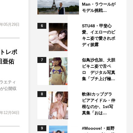
Man・ラウールが
モデル挑戦…
5年05月29日
STU48・甲斐心
6
愛、イエローのビ
キニ姿で愛されボ
ディ披露
トレポ
似鳥沙也加、大胆
7
田亜佑
ビキニ姿で舌ペ
ロ デジタル写真
集「ブチ上げ極…
ラエティ
）が公開収
軟体Iカップグラ
8
ビアアイドル・仲
根なのか、1st写
4年12月04日
真集「おは…
#Mooove!・姫野
9