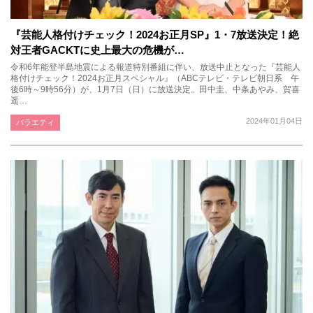
『芸能人格付けチェック！2024お正月SP』1・7放送決定！絶
対王者GACKTに史上最大の危機が…
令和6年能登半島地震による報道特別番組に伴い、放送中止となった『芸能人
格付けチェック！2024お正月スペシャル』（ABCテレビ・テレビ朝日系 午
後6時～9時56分）が、1月7日（日）に放送決定。田中圭、中条あやみ、賀喜
遥…
2024年01月04日
バラエティ