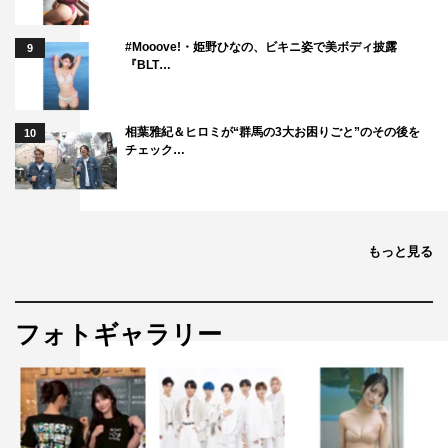
#Mooove!・姫野ひなの、ビキニ姿で美ボディ披露
9
『BLT…
相葉雅紀＆ヒロミが“群馬の3大お困りごと”のその後を
10
チェック…
もっと見る
フォトギャラリー