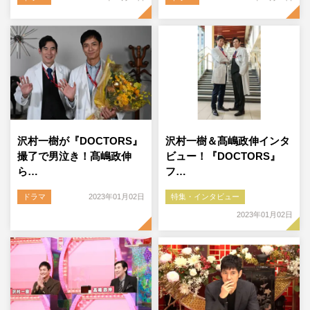
沢村一樹が『DOCTORS』
沢村一樹＆髙嶋政伸インタ
撮了で男泣き！髙嶋政伸
ビュー！『DOCTORS』
ら…
フ…
ドラマ
2023年01月02日
特集・インタビュー
2023年01月02日