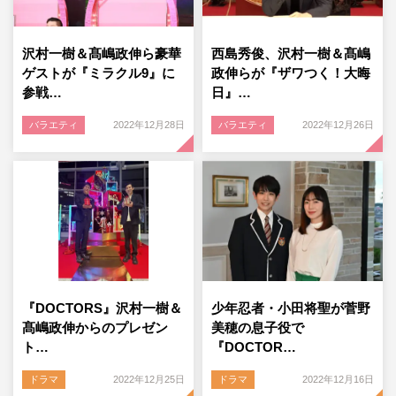
沢村一樹＆髙嶋政伸ら豪華
西島秀俊、沢村一樹＆髙嶋
ゲストが『ミラクル9』に
政伸らが『ザワつく！大晦
参戦…
日』…
バラエティ
2022年12月28日
バラエティ
2022年12月26日
『DOCTORS』沢村一樹＆
少年忍者・小田将聖が菅野
髙嶋政伸からのプレゼン
美穂の息子役で
ト…
『DOCTOR…
ドラマ
2022年12月25日
ドラマ
2022年12月16日