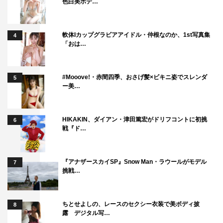
色白美ボデ…
軟体Iカップグラビアアイドル・仲根なのか、1st写真集
4
「おは…
#Mooove!・赤間四季、おさげ髪×ビキニ姿でスレンダ
5
ー美…
HIKAKIN、ダイアン・津田篤宏がドリフコントに初挑
6
戦『ド…
『アナザースカイSP』Snow Man・ラウールがモデル
7
挑戦…
ちとせよしの、レースのセクシー衣装で美ボディ披
8
露 デジタル写…