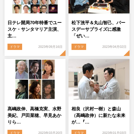
日テレ開局70年特番でユー
松下洸平＆丸山智己、バー
スケ・サンタマリア主演、
スデーサプライズに感激
主…
「ぜい…
ドラマ
2023年09月16日
ドラマ
2023年04月02日
髙嶋政伸、高橋克実、水野
相良（沢村一樹）と森山
美紀、戸田菜穂、早見あか
（髙嶋政伸）に新たな未来
りら…
が…『…
ドラマ
2023年03月20日
ドラマ
2023年01月03日