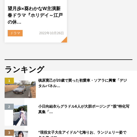
望月歩×葵わかなW主演新
春ドラマ『ホリデイ～江戸
の休…
ドラマ
2022年10月26日
ランキング
槙原寛己が20歳で買った初愛車・ソアラに興奮「デジ
1
タルパネル…
小日向結衣らグラドル6人が大胆ポージング “股”特化写
2
真集「…
“現役女子大生アイドル”七海りお、ランジェリー姿で
3