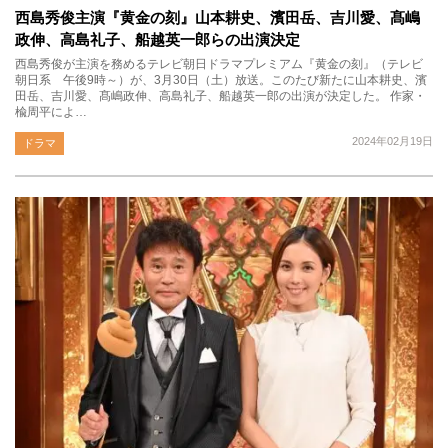
西島秀俊主演『黄金の刻』山本耕史、濱田岳、吉川愛、髙嶋
政伸、高島礼子、船越英一郎らの出演決定
西島秀俊が主演を務めるテレビ朝日ドラマプレミアム『黄金の刻』（テレビ
朝日系 午後9時～）が、3月30日（土）放送。このたび新たに山本耕史、濱
田岳、吉川愛、髙嶋政伸、高島礼子、船越英一郎の出演が決定した。 作家・
楡周平によ…
2024年02月19日
ドラマ