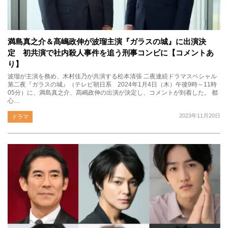
満島真之介＆髙嶋政伸が波瑠主演『ガラスの城』に出演決
定 初共演で社内殺人事件を追う刑事コンビに【コメントあ
り】
波瑠が主演を務め、木村佳乃が共演する松本清張 二夜連続ドラマスペシャル
第二夜『ガラスの城』（テレビ朝日系 2024年1月4日（木）午後9時～11時
05分）に、満島真之介、髙嶋政伸の出演が決定し、コメントが到着した。 都
心…
2023年11月20日
ドラマ