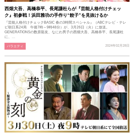
西畑大吾、高橋恭平、長尾謙杜らが『芸能人格付けチェッ
ク』初参戦！浜田雅功の手作り“餃子”を見抜けるか
『芸能人格付けチェックBASIC 春の3時間スペシャル』（ABCテレビ・テレ
ビ朝日系24局 午後7時～9時48分）が、3月26日（火）に放送。
GENERATIONSの数原龍友、なにわ男子の西畑大吾、高橋恭平、長尾謙杜
に、…
2024年02月28日
バラエティ