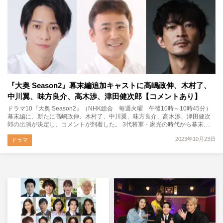
『大奥 Season2』幕末編追加キャストに髙嶋政伸、木村了、
中川翼、味方良介、高木渉、津田健次郎【コメントあり】
ドラマ10『大奥 Season2』（NHK総合 毎週火曜 午後10時～10時45分）
幕末編に、新たに髙嶋政伸、木村了、中川翼、味方良介、高木渉、津田健次
郎の出演が決定し、コメントが到着した。 3代将軍・家光の時代から幕末…
2023年10月23日
ドラマ