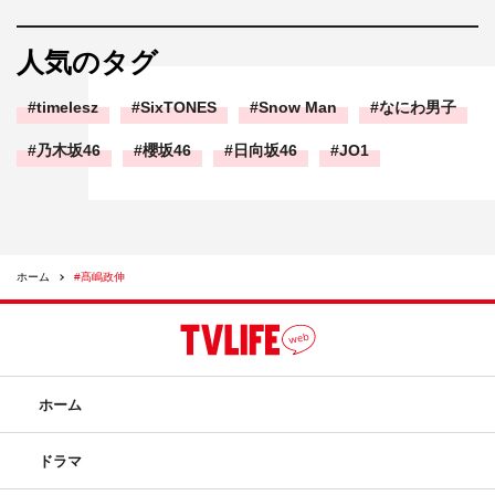
人気のタグ
timelesz
SixTONES
Snow Man
なにわ男子
乃木坂46
櫻坂46
日向坂46
JO1
ホーム
#髙嶋政伸
ホーム
ドラマ