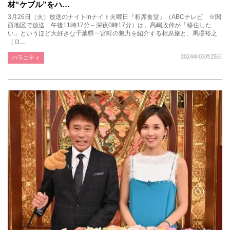
材“ケブル”をハ…
3月26日（火）放送のナイトinナイト火曜日『相席食堂』（ABCテレビ ※関
西地区で放送 午後11時17分～深夜0時17分）は、髙嶋政伸が「移住した
い」というほど大好きな千葉県一宮町の魅力を紹介する相席旅と、馬場裕之
（ロ…
2024年03月25日
バラエティ