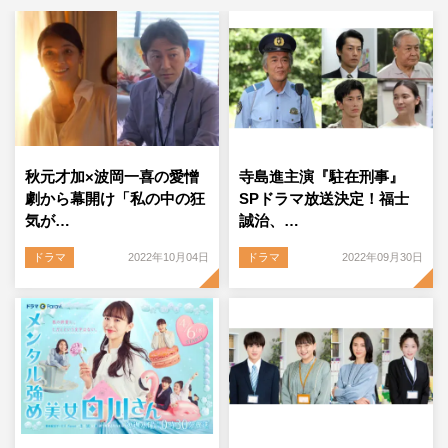
秋元才加×波岡一喜の愛憎
寺島進主演『駐在刑事』
劇から幕開け「私の中の狂
SPドラマ放送決定！福士
気が…
誠治、…
ドラマ
2022年10月04日
ドラマ
2022年09月30日