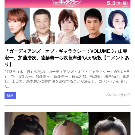
「ガーディアンズ・オブ・ギャラクシー：VOLUME 3」山寺
宏一、加藤浩次、遠藤憲一ら吹替声優9人が続投【コメントあ
り】
5月3日（水・祝）公開の「ガーディアンズ・オブ・ギャラクシー：VOLUME
3」で、山寺宏一、加藤浩次、遠藤憲一、秋元才加、朴璐美、楠見尚己、森夏
姫、土田大、悠木碧が吹替声優を続投することが決定し、コメントが到着し
た。 …
2023年03月16日
映画