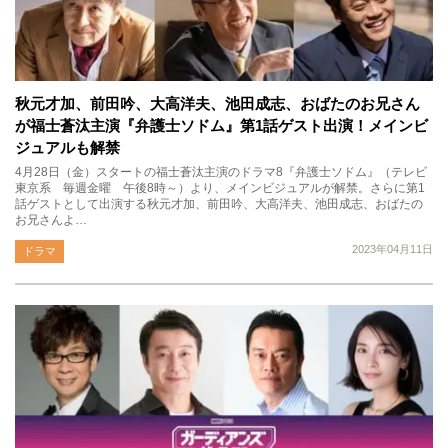
秋元才加、前田吟、大高洋夫、池田成志、おばたのお兄さん
が福士蒼汰主演『弁護士ソドム』第1話ゲスト出演！メインビ
ジュアルも解禁
4月28日（金）スタートの福士蒼汰主演のドラマ8『弁護士ソドム』（テレビ
東京系 毎週金曜 午後8時～）より、メインビジュアルが解禁。さらに第1
話ゲストとして出演する秋元才加、前田吟、大高洋夫、池田成志、おばたの
お兄さんよ…
2023年04月11日
ドラマ