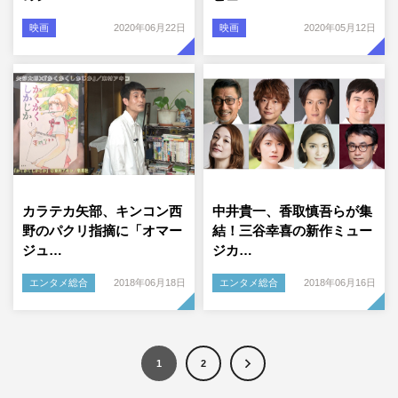
映画
2020年06月22日
映画
2020年05月12日
カラテカ矢部、キンコン西
中井貴一、香取慎吾らが集
野のパクリ指摘に「オマー
結！三谷幸喜の新作ミュー
ジュ…
ジカ…
エンタメ総合
2018年06月18日
エンタメ総合
2018年06月16日
1
2