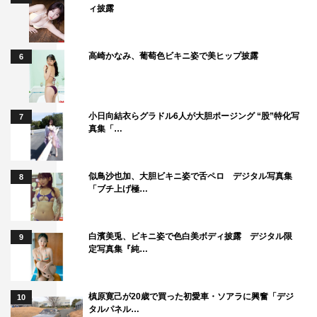
ィ披露
高崎かなみ、葡萄色ビキニ姿で美ヒップ披露
6
小日向結衣らグラドル6人が大胆ポージング “股”特化写
7
真集「…
似鳥沙也加、大胆ビキニ姿で舌ペロ デジタル写真集
8
「ブチ上げ極…
白濱美兎、ビキニ姿で色白美ボディ披露 デジタル限
9
定写真集『純…
槙原寛己が20歳で買った初愛車・ソアラに興奮「デジ
10
タルパネル…