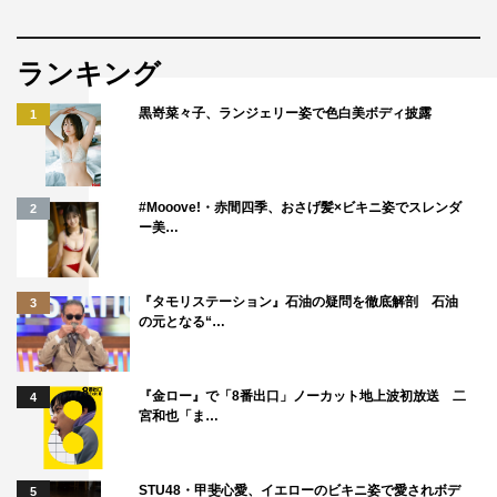
ランキング
黒嵜菜々子、ランジェリー姿で色白美ボディ披露
1
#Mooove!・赤間四季、おさげ髪×ビキニ姿でスレンダ
2
ー美…
『タモリステーション』石油の疑問を徹底解剖 石油
3
の元となる“…
『金ロー』で「8番出口」ノーカット地上波初放送 二
4
宮和也「ま…
STU48・甲斐心愛、イエローのビキニ姿で愛されボデ
5