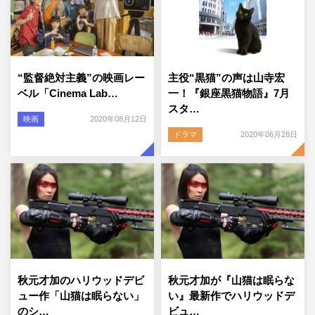
“監督絶対主義”の映画レー
主役“黒猫”の声は山寺宏
ベル「Cinema Lab…
一！『銀座黒猫物語』7月
スタ…
映画
2020年08月12日
ドラマ
2020年06月28日
秋元才加のハリウッドデビ
秋元才加が『山猫は眠らな
ュー作「山猫は眠らない」
い』最新作でハリウッドデ
のシ…
ビュ…