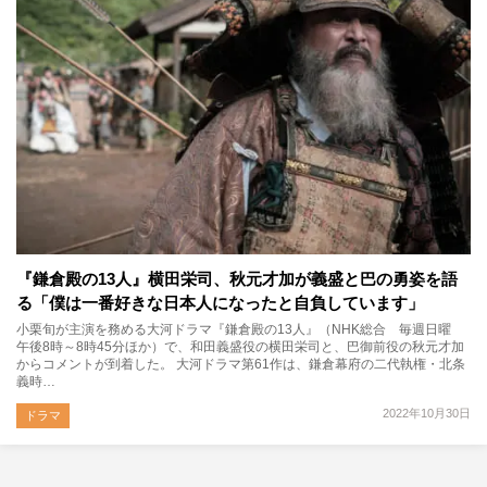
『鎌倉殿の13人』横田栄司、秋元才加が義盛と巴の勇姿を語
る「僕は一番好きな日本人になったと自負しています」
小栗旬が主演を務める大河ドラマ『鎌倉殿の13人』（NHK総合 毎週日曜
午後8時～8時45分ほか）で、和田義盛役の横田栄司と、巴御前役の秋元才加
からコメントが到着した。 大河ドラマ第61作は、鎌倉幕府の二代執権・北条
義時…
2022年10月30日
ドラマ