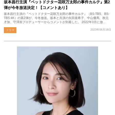
坂本昌行主演『ペットドクター花咲万太郎の事件カルテ』第2
弾が今冬放送決定！【コメントあり】
坂本昌行主演の『ペットドクター花咲万太郎の事件カルテ』（BS-TBS、BS-
TBS 4K）の第2弾が、今冬放送。坂本と共演の矢田亜希子、中山優馬、秋元
才加、守澤崇プロデューサーからコメントが到着した。 2022年3月に放…
2023年06月18日
ドラマ