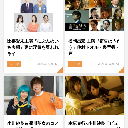
比嘉愛未主演『にぶんのい
松岡昌宏 主演『密告はうた
ち夫婦』妻に浮気を疑われ
う』仲村トオル・泉里香・
るイ…
戸…
ドラマ
2021年05月14日
ドラマ
2021年04月15日
小川紗良＆瀧川英次のコメ
本広克行×小川紗良「ビュ