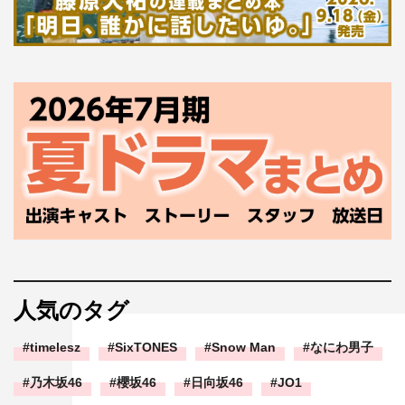
人気のタグ
timelesz
SixTONES
Snow Man
なにわ男子
乃木坂46
櫻坂46
日向坂46
JO1