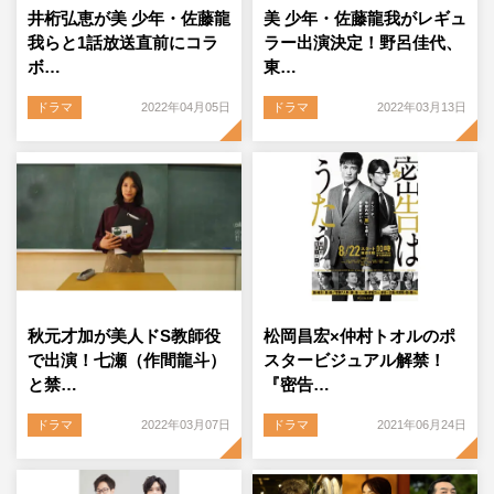
井桁弘恵が美 少年・佐藤龍
美 少年・佐藤龍我がレギュ
我らと1話放送直前にコラ
ラー出演決定！野呂佳代、
ボ…
東…
ドラマ
2022年04月05日
ドラマ
2022年03月13日
秋元才加が美人ドS教師役
松岡昌宏×仲村トオルのポ
で出演！七瀬（作間龍斗）
スタービジュアル解禁！
と禁…
『密告…
ドラマ
2022年03月07日
ドラマ
2021年06月24日