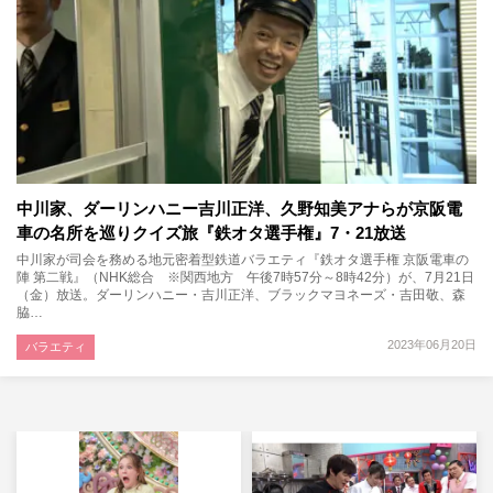
中川家、ダーリンハニー吉川正洋、久野知美アナらが京阪電
車の名所を巡りクイズ旅『鉄オタ選手権』7・21放送
中川家が司会を務める地元密着型鉄道バラエティ『鉄オタ選手権 京阪電車の
陣 第二戦』（NHK総合 ※関西地方 午後7時57分～8時42分）が、7月21日
（金）放送。ダーリンハニー・吉川正洋、ブラックマヨネーズ・吉田敬、森
脇…
2023年06月20日
バラエティ