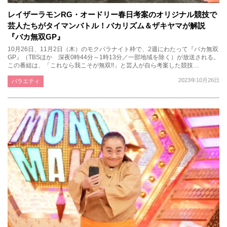
レイザーラモンRG・オードリー春日考案のオリジナル競技で
芸人たちがタイマンバトル！バカリズム＆ザキヤマが解説
『バカ無双GP』
10月26日、11月2日（木）のモクバラナイト枠で、2週にわたって『バカ無双
GP』（TBSほか 深夜0時44分～1時13分／一部地域を除く）が放送される。
この番組は、「これなら我こそが無双!!」と芸人が自ら考案した競技…
2023年10月26日
バラエティ