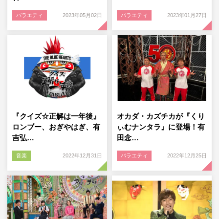
バラエティ
2023年05月02日
バラエティ
2023年01月27日
『クイズ☆正解は一年後』
オカダ・カズチカが『くり
ロンブー、おぎやはぎ、有
ぃむナンタラ』に登場！有
吉弘…
田念…
音楽
2022年12月31日
バラエティ
2022年12月25日