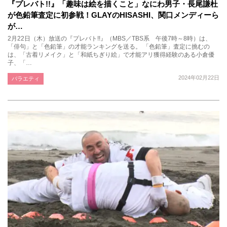
『プレバト!!』「趣味は絵を描くこと」なにわ男子・長尾謙杜
が色鉛筆査定に初参戦！GLAYのHISASHI、関口メンディーら
が…
2月22日（木）放送の『プレバト!!』（MBS／TBS系 午後7時～8時）は、
「俳句」と「色鉛筆」の才能ランキングを送る。 「色鉛筆」査定に挑むの
は、「古着リメイク」と「和紙ちぎり絵」で才能アリ獲得経験のある小倉優
子、「…
2024年02月22日
バラエティ