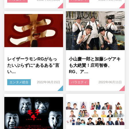
レイザーラモンRGがもっ
小山慶一郎と加藤シゲアキ
たいぶらずに“あるある”言
も大絶賛！庄司智春、
い…
RG、ア…
エンタメ総合
2022年06月15日
バラエティ
2022年06月11日