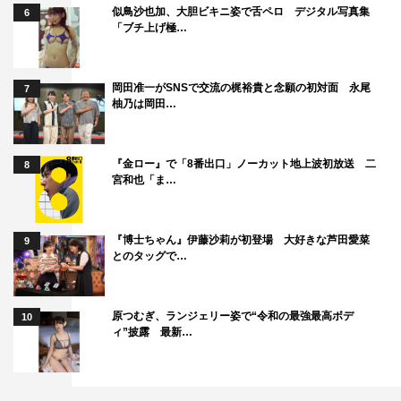
似鳥沙也加、大胆ビキニ姿で舌ペロ デジタル写真集
6
「ブチ上げ極…
岡田准一がSNSで交流の梶裕貴と念願の初対面 永尾
7
柚乃は岡田…
『金ロー』で「8番出口」ノーカット地上波初放送 二
8
宮和也「ま…
『博士ちゃん』伊藤沙莉が初登場 大好きな芦田愛菜
9
とのタッグで…
原つむぎ、ランジェリー姿で“令和の最強最高ボデ
10
ィ”披露 最新…