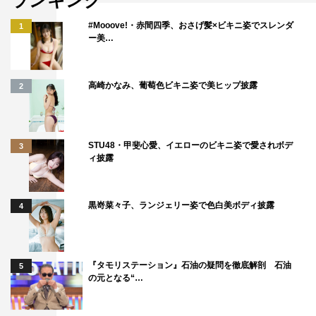
ランキング
#Mooove!・赤間四季、おさげ髪×ビキニ姿でスレンダ
1
ー美…
高崎かなみ、葡萄色ビキニ姿で美ヒップ披露
2
STU48・甲斐心愛、イエローのビキニ姿で愛されボデ
3
ィ披露
黒嵜菜々子、ランジェリー姿で色白美ボディ披露
4
『タモリステーション』石油の疑問を徹底解剖 石油
5
の元となる“…