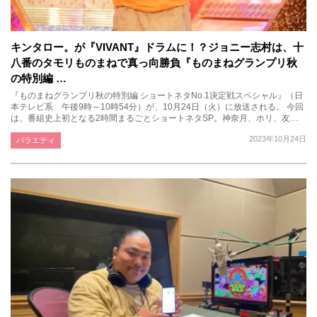
キンタロー。が『VIVANT』ドラムに！？ジョニー志村は、十
八番のタモリものまねで真っ向勝負『ものまねグランプリ秋
の特別編 …
『ものまねグランプリ秋の特別編 ショートネタNo.1決定戦スペシャル』（日
本テレビ系 午後9時～10時54分）が、10月24日（火）に放送される。 今回
は、番組史上初となる2時間まるごとショートネタSP。神奈月、ホリ、友…
2023年10月24日
バラエティ