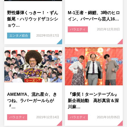
野性爆弾くっきー！・ずん
M-1王者・錦鯉、3時のヒロ
飯尾・ハリウッドザコシシ
イン、パーパーら芸人16…
ョウ…
バラエティ
2021年12月20日
エンタメ総合
2022年03月17日
AMEMIYA、流れ星☆、き
『爆笑！ターンテーブル』
つね、ラバーガールらが
新企画始動 高杉真宙＆深
『…
川麻…
バラエティ
2021年12月14日
バラエティ
2021年10月05日