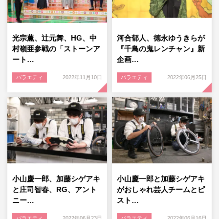
光宗薫、辻元舞、HG、中
河合郁人、徳永ゆうきらが
村嶺亜参戦の「ストーンア
『千鳥の鬼レンチャン』新
ート…
企画…
バラエティ
2022年11月10日
バラエティ
2022年06月25日
小山慶一郎、加藤シゲアキ
小山慶一郎と加藤シゲアキ
と庄司智春、RG、アント
がおしゃれ芸人チームとピ
ニー…
スト…
バラエティ
2022年06月23日
バラエティ
2022年06月16日