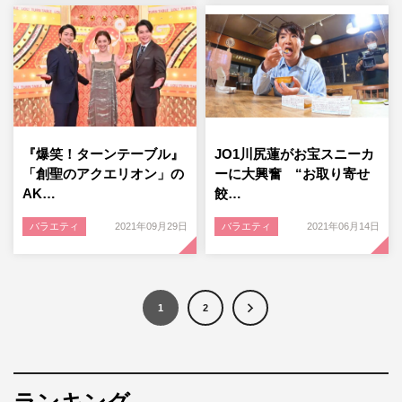
『爆笑！ターンテーブル』
JO1川尻蓮がお宝スニーカ
「創聖のアクエリオン」の
ーに大興奮 “お取り寄せ
AK…
餃…
バラエティ
2021年09月29日
バラエティ
2021年06月14日
1
2