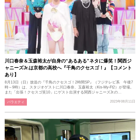
川口春奈＆玉森裕太が自身の“あるある”ネタに爆笑！関西ジ
ャニーズJr.は京都の高校へ『千鳥のクセスゴ！』【コメント
あり】
8月13日（日）放送の『千鳥のクセスゴ！2時間SP』（フジテレビ系 午後7
時～9時）は、スタジオゲストに川口春奈、玉森裕太（Kis-My-Ft2）が登場。
また「出張！クセスゴ笑10」にゲスト出演する関西ジャニーズJr.の…
2023年08月11日
バラエティ