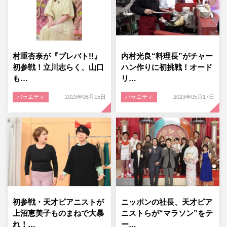
村重杏奈が『プレバト!!』
内村光良“料理長”がチャー
初参戦！立川志らく、山口
ハン作りに初挑戦！オード
も…
リ…
バラエティ
2023年06月15日
バラエティ
2023年05月17日
初参戦・天才ピアニストが
ニッポンの社長、天才ピア
上沼恵美子ものまねで大暴
ニストらが“マラソン”をテ
れ！…
ー…