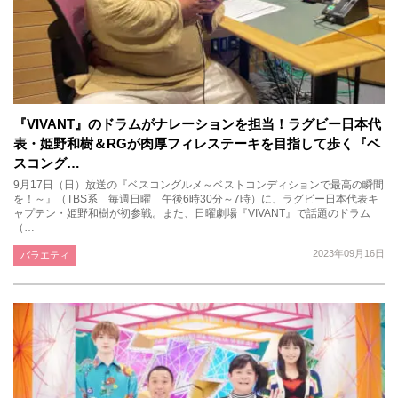
『VIVANT』のドラムがナレーションを担当！ラグビー日本代
表・姫野和樹＆RGが肉厚フィレステーキを目指して歩く『ベ
スコング…
9月17日（日）放送の『ベスコングルメ～ベストコンディションで最高の瞬間
を！～』（TBS系 毎週日曜 午後6時30分～7時）に、ラグビー日本代表キ
ャプテン・姫野和樹が初参戦。また、日曜劇場『VIVANT』で話題のドラム
（…
2023年09月16日
バラエティ