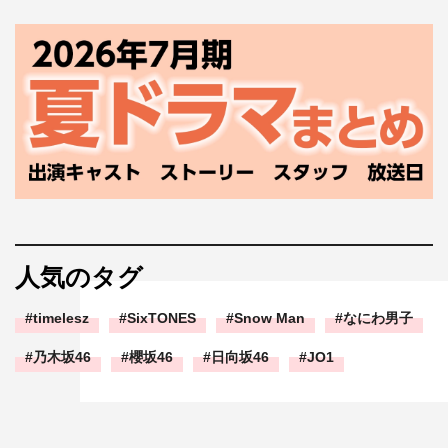
人気のタグ
timelesz
SixTONES
Snow Man
なにわ男子
乃木坂46
櫻坂46
日向坂46
JO1