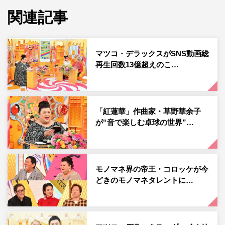
そして油揚げのニュースター、味付け油揚げも。しょう
関連記事
ゆ、キムチ、黒コショウ、七味さんしょう味がマツコ・デ
ラックスの食欲を刺激する。さらに新潟県長岡市名物の
「栃尾揚げ」の揚げたてがスタジオに登場。店主自らが揚
マツコ・デラックスがSNS動画総
げた熱々をマツコが食べ尽くす。
再生回数13億超えのこ…
「紅蓮華」作曲家・草野華余子
が“音で楽しむ卓球の世界”…
モノマネ界の帝王・コロッケが今
どきのモノマネタレントに…