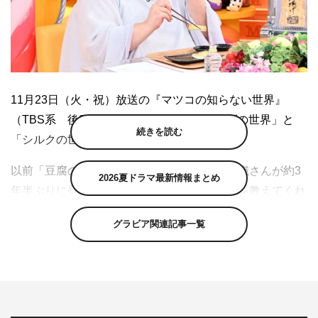
11月23日（火・祝）放送の『マツコの知らない世界』
（TBS系 後8・57～10・00）は、「油揚げの世界」と
続きを読む
「シルクの世界」の2本立てで送る。
以前「豆腐の世界」を紹介してくれた工藤詩織さんが約3
2026夏ドラマ最新情報まとめ
年半ぶりに登場し、今回は「油揚げの世界」を教えてくれ
る。中はフワフワ、外はカリカリ、ジューシー感たっぷり
グラビア関連記事一覧
の油揚げは豆腐より作ることが難しいという。そこで、工
藤さんえりすぐりのおいしいご当地油揚げを紹介。北国の
三角揚げや、福井の大判揚げ、京都の京あげなど、名店の
味が集結する。