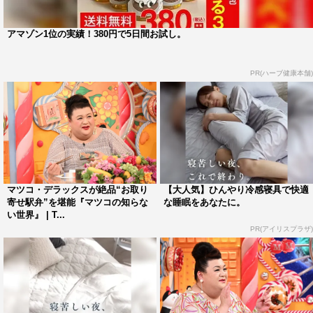
ルクのガウンをまとったマツコは、優しく包み込むシルク
の感覚に感激する。
アマゾン1位の実績！380円で5日間お試し。
PR(ハーブ健康本舗)
マツコ・デラックスが絶品“お取り
【大人気】ひんやり冷感寝具で快適
寄せ駅弁”を堪能『マツコの知らな
な睡眠をあなたに。
い世界』 | T...
PR(アイリスプラザ)