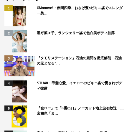
©TBS
#Mooove!・赤間四季、おさげ髪×ビキニ姿でスレンダ
1
ー美…
黒嵜菜々子、ランジェリー姿で色白美ボディ披露
2
『タモリステーション』石油の疑問を徹底解剖 石油
3
の元となる“…
マツコ・デラックス
STU48・甲斐心愛、イエローのビキニ姿で愛されボデ
4
ィ披露
『金ロー』で「8番出口」ノーカット地上波初放送 二
5
宮和也「ま…