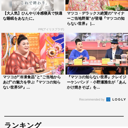
【大人気】ひんやり冷感寝具で快適
マツコ・デラックス絶賛の“マイナ
な睡眠をあなたに。
ーご当地野菜”が登場『マツコの知
番組情報
らない世界』 |...
PR(アイリスプラザ)
『マツコの知らない世界』
TBS系
2021年11月23日（火・祝）後8・57～10・00
この記事の写真
マツコが“冷凍食品”と“ご当地から
『マツコの知らない世界』クレイジ
あげ”の魅力を学ぶ『マツコの知ら
ーケンバンド・小野瀬雅生が「あん
ない世界SP』...
かけ焼きそば」を...
Recommended by
ランキング