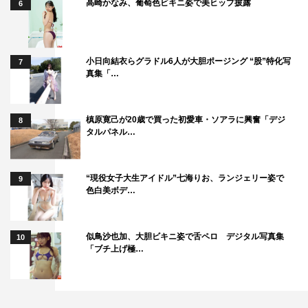
高崎かなみ、葡萄色ビキニ姿で美ヒップ披露
6
小日向結衣らグラドル6人が大胆ポージング “股”特化写
7
真集「…
槙原寛己が20歳で買った初愛車・ソアラに興奮「デジ
8
タルパネル…
“現役女子大生アイドル”七海りお、ランジェリー姿で
9
色白美ボデ…
似鳥沙也加、大胆ビキニ姿で舌ペロ デジタル写真集
10
「ブチ上げ極…