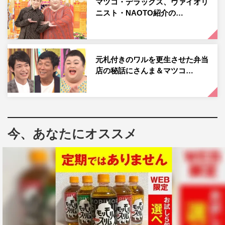
マツコ・デラックス、ヴァイオリ
「シルクの世界」には、365日シルクをまとい続けるファ
ニスト・NAOTO紹介の…
ッションデザイナー・稲葉みちよさんが登場。SDGs（持
続可能な開発目標）が叫ばれる中、衣服も天然素材が見直
されている。幼少期から肌が弱く、シルクの洋服を着てい
元札付きのワルを更生させた弁当
たという稲葉さんは、好みの服は自分で作ろうとファッシ
店の秘話にさんま＆マツコ…
ョンのデザインを学んだという。そこで稲葉さんから日本
産シルクの歴史や、その質の高さを解説してもらう。
宮中の御養蚕所で飼育されてきた“小石丸”という日本古来
の在来種や、日本で品種改良され、傑作と言われてい
今、あなたにオススメ
る“三眠蚕（さんみんさん）”やサンゴの遺伝子を組み込ん
で作られた“GN7×GCS7”など、知る人ぞ知る繭も紹介して
もらう。
また、手ごろな価格で買うことができるシルク製品やその
効能も聞く。さらにシルクを入れて作られたプリンも登場
し、マツコを驚かせる。そして稲葉さんがデザインしたシ