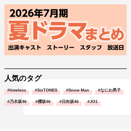
人気のタグ
timelesz
SixTONES
Snow Man
なにわ男子
乃木坂46
櫻坂46
日向坂46
JO1