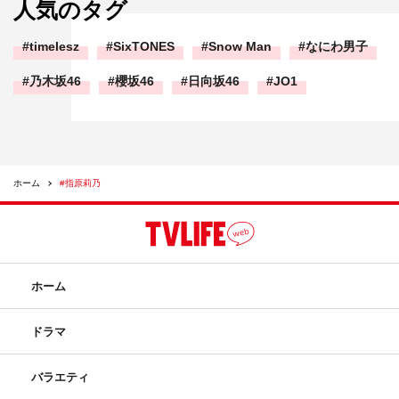
人気のタグ
timelesz
SixTONES
Snow Man
なにわ男子
乃木坂46
櫻坂46
日向坂46
JO1
ホーム
#指原莉乃
ホーム
ドラマ
バラエティ