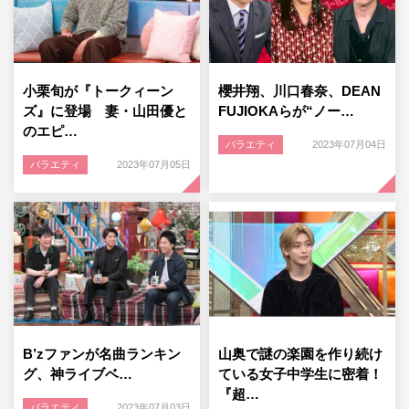
小栗旬が『トークィーン
櫻井翔、川口春奈、DEAN
ズ』に登場 妻・山田優と
FUJIOKAらが“ノー…
のエピ…
バラエティ
2023年07月04日
バラエティ
2023年07月05日
B’zファンが名曲ランキン
山奥で謎の楽園を作り続け
グ、神ライブベ…
ている女子中学生に密着！
『超…
バラエティ
2023年07月03日