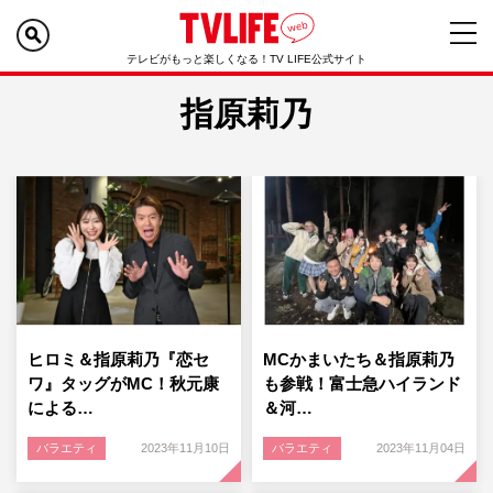
テレビがもっと楽しくなる！TV LIFE公式サイト
指原莉乃
ヒロミ＆指原莉乃『恋セ
MCかまいたち＆指原莉乃
ワ』タッグがMC！秋元康
も参戦！富士急ハイランド
による…
＆河…
バラエティ
2023年11月10日
バラエティ
2023年11月04日