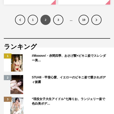
1
2
3
…
19
ランキング
#Mooove!・赤間四季、おさげ髪×ビキニ姿でスレンダ
1
ー美…
STU48・甲斐心愛、イエローのビキニ姿で愛されボデ
2
ィ披露
“現役女子大生アイドル”七海りお、ランジェリー姿で
3
色白美ボデ…