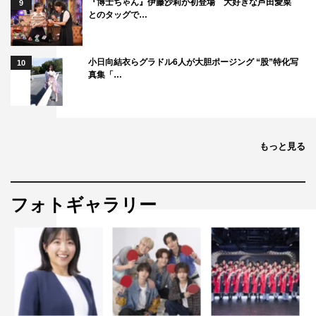
『博士ちゃん』伊藤沙莉が初登場 大好きな芦田愛菜
9
とのタッグで…
小日向結衣らグラドル6人が大胆ポージング “股”特化写
10
真集「…
もっと見る
フォトギャラリー