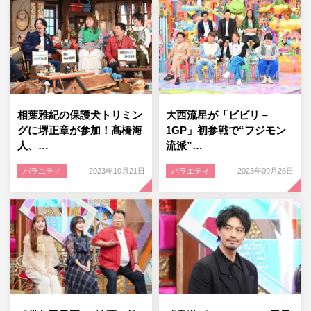
相葉雅紀の保護犬トリミン
大西流星が「ビビリ－
グに堺正章が参加！髙橋海
1GP」初参戦で“フジモン
人、…
流派”…
バラエティ
2023年10月21日
バラエティ
2023年09月28日