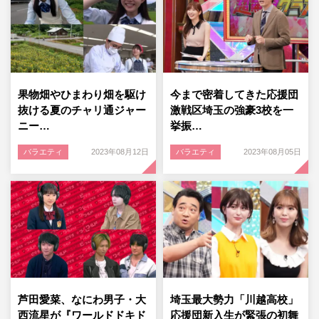
果物畑やひまわり畑を駆け
今まで密着してきた応援団
抜ける夏のチャリ通ジャー
激戦区埼玉の強豪3校を一
ニー…
挙振…
バラエティ
2023年08月12日
バラエティ
2023年08月05日
芦田愛菜、なにわ男子・大
埼玉最大勢力「川越高校」
西流星が『ワールドドキド
応援団新入生が緊張の初舞