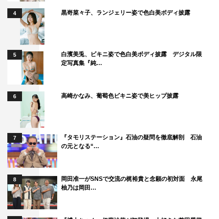
黒嵜菜々子、ランジェリー姿で色白美ボディ披露
4
白濱美兎、ビキニ姿で色白美ボディ披露 デジタル限
5
定写真集『純…
高崎かなみ、葡萄色ビキニ姿で美ヒップ披露
6
『タモリステーション』石油の疑問を徹底解剖 石油
7
の元となる“…
岡田准一がSNSで交流の梶裕貴と念願の初対面 永尾
8
柚乃は岡田…