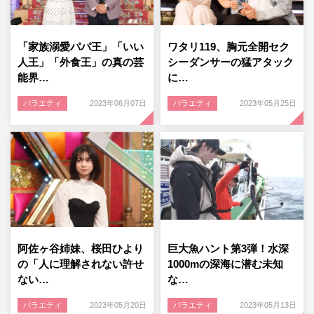
「家族溺愛パパ王」「いい
ワタリ119、胸元全開セク
人王」「外食王」の真の芸
シーダンサーの猛アタック
能界…
に…
バラエティ
2023年06月07日
バラエティ
2023年05月25日
阿佐ヶ谷姉妹、桜田ひより
巨大魚ハント第3弾！水深
の「人に理解されない許せ
1000mの深海に潜む未知
ない…
な…
バラエティ
2023年05月20日
バラエティ
2023年05月13日