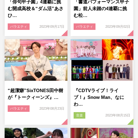
「俳句甲子園」4連覇に挑
「書道パフォーマンス甲子
む開成高校＆“ダム活”あさ
園」前人未踏の4連覇に挑
ひ…
む松…
バラエティ
2023年09月17日
バラエティ
2023年09月02日
“超潔癖”SixTONES田中樹
『CDTVライブ！ライ
が『トークィーンズ』…
ブ！』Snow Man、なに
わ…
バラエティ
2023年08月23日
音楽
2023年08月15日