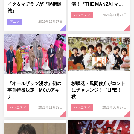
イク＆マヂラブが『呪術廻
演！『THE MANZAI マ…
戦』…
バラエティ
2021年11月27日
アニメ
2021年12月17日
『オールザッツ漫才』初の
杉咲花・風間俊介がコント
事前特番決定 MCのアキ
にチャレンジ！『LIFE！
ナ、…
秋…
バラエティ
2021年11月19日
バラエティ
2021年08月27日