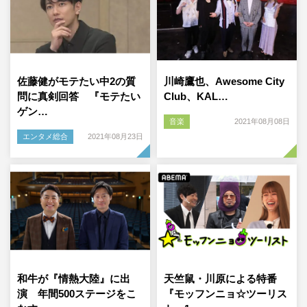
佐藤健がモテたい中2の質
川崎鷹也、Awesome City
問に真剣回答 『モテたい
Club、KAL…
ゲン…
音楽
2021年08月08日
エンタメ総合
2021年08月23日
和牛が『情熱大陸』に出
天竺鼠・川原による特番
演 年間500ステージをこ
『モッフンニョ☆ツーリス