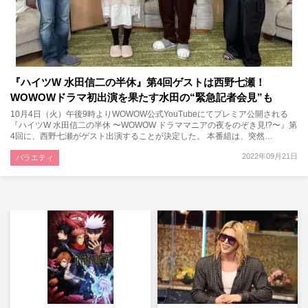
『ハイツW 水田信二の半休』第4回ゲストは西野七瀬！
WOWOWドラマ初出演を果たす水田の“緊急記者会見”も
10月4日（火）午後9時よりWOWOW公式YouTubeにてプレミア公開される
『ハイツW 水田信二の半休 〜WOWOW ドラママニアの夜をのぞき見!?〜』第
4回に、西野七瀬がゲスト出演することが決定した。 本番組は、突然…
2022年09月21日
バラエティ