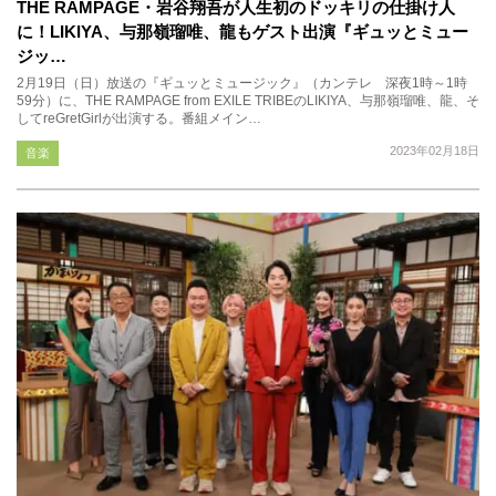
THE RAMPAGE・岩谷翔吾が人生初のドッキリの仕掛け人
に！LIKIYA、与那嶺瑠唯、龍もゲスト出演『ギュッとミュー
ジッ…
2月19日（日）放送の『ギュッとミュージック』（カンテレ 深夜1時～1時
59分）に、THE RAMPAGE from EXILE TRIBEのLIKIYA、与那嶺瑠唯、龍、そ
してreGretGirlが出演する。番組メイン…
2023年02月18日
音楽