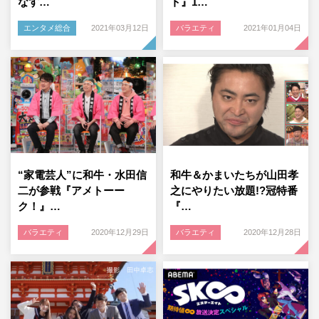
なす…
ト』1…
エンタメ総合
2021年03月12日
バラエティ
2021年01月04日
“家電芸人”に和牛・水田信
和牛＆かまいたちが山田孝
二が参戦『アメトーー
之にやりたい放題!?冠特番
ク！』…
『…
バラエティ
2020年12月29日
バラエティ
2020年12月28日