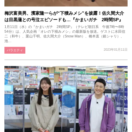
梅沢富美男、濱家隆一らが“下積みメシ”を披露！佐久間大介
は目黒蓮との号泣エピソードも…『かまいガチ 2時間SP』
1月11日（水）の『かまいガチ 2時間SP』（テレビ朝日系 午後7時〜8時
54分）は、人気企画「オレの下積みメシ」の最新版を放送。ゲストに水田信
二（和牛）、栗山千明、佐久間大介（Snow Man）、橋本直（銀シャリ）、
池…
2023年01月11日
バラエティ