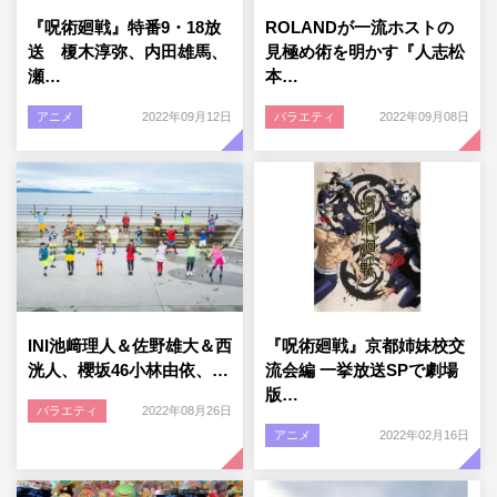
『呪術廻戦』特番9・18放
ROLANDが一流ホストの
送 榎木淳弥、内田雄馬、
見極め術を明かす『人志松
瀬…
本…
アニメ
2022年09月12日
バラエティ
2022年09月08日
INI池﨑理人＆佐野雄大＆西
『呪術廻戦』京都姉妹校交
洸人、櫻坂46小林由依、…
流会編 一挙放送SPで劇場
版…
バラエティ
2022年08月26日
アニメ
2022年02月16日