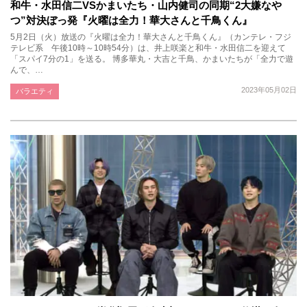
和牛・水田信二VSかまいたち・山内健司の同期“2大嫌なや
つ”対決ぼっ発『火曜は全力！華大さんと千鳥くん』
5月2日（火）放送の『火曜は全力！華大さんと千鳥くん』（カンテレ・フジ
テレビ系 午後10時～10時54分）は、井上咲楽と和牛・水田信二を迎えて
「スパイ7分の1」を送る。 博多華丸・大吉と千鳥、かまいたちが「全力で遊
んで、…
2023年05月02日
バラエティ