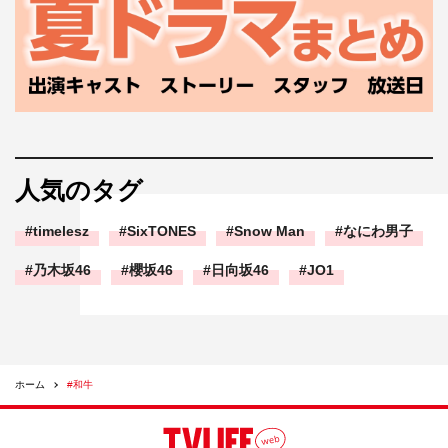
人気のタグ
timelesz
SixTONES
Snow Man
なにわ男子
乃木坂46
櫻坂46
日向坂46
JO1
ホーム
#和牛