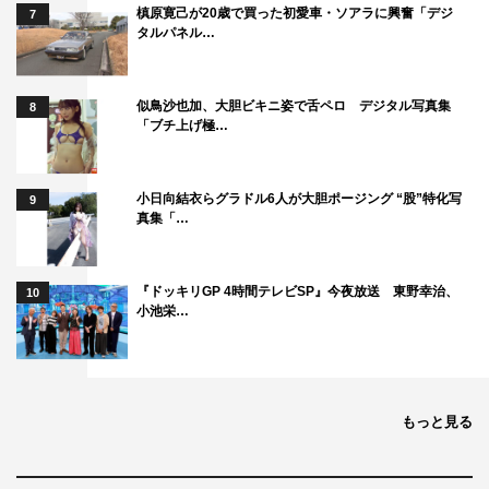
槙原寛己が20歳で買った初愛車・ソアラに興奮「デジ
7
タルパネル…
似鳥沙也加、大胆ビキニ姿で舌ペロ デジタル写真集
8
「ブチ上げ極…
小日向結衣らグラドル6人が大胆ポージング “股”特化写
9
真集「…
『ドッキリGP 4時間テレビSP』今夜放送 東野幸治、
10
小池栄…
もっと見る