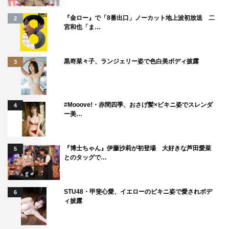
『金ロー』で「8番出口」ノーカット地上波初放送 二
2
宮和也「ま…
黒嵜菜々子、ランジェリー姿で色白美ボディ披露
3
#Mooove!・赤間四季、おさげ髪×ビキニ姿でスレンダ
4
ー美…
『博士ちゃん』伊藤沙莉が初登場 大好きな芦田愛菜
5
とのタッグで…
STU48・甲斐心愛、イエローのビキニ姿で愛されボデ
6
ィ披露