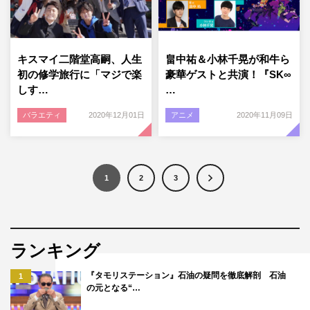
キスマイ二階堂高嗣、人生
畠中祐＆小林千晃が和牛ら
初の修学旅行に「マジで楽
豪華ゲストと共演！『SK∞
しす…
…
バラエティ
2020年12月01日
アニメ
2020年11月09日
1
2
3
ランキング
『タモリステーション』石油の疑問を徹底解剖 石油
1
の元となる“…