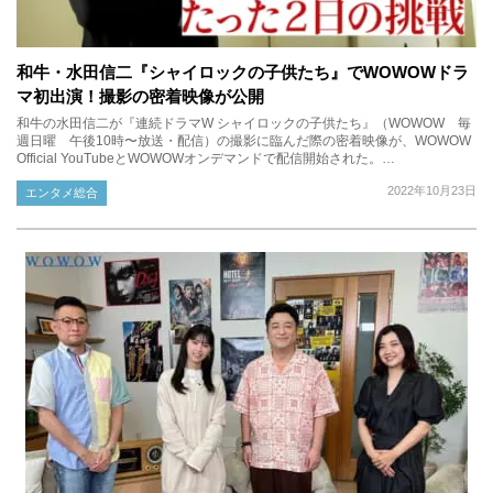
和牛・水田信二『シャイロックの子供たち』でWOWOWドラ
マ初出演！撮影の密着映像が公開
和牛の水田信二が『連続ドラマW シャイロックの子供たち』（WOWOW 毎
週日曜 午後10時〜放送・配信）の撮影に臨んだ際の密着映像が、WOWOW
Official YouTubeとWOWOWオンデマンドで配信開始された。…
2022年10月23日
エンタメ総合