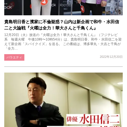
貴島明日香と濱家に不倫疑惑？山内は新企画で和牛・水田信
二と大論戦『火曜は全力！華大さんと千鳥くん』
12月20日（火）放送の『火曜は全力！華大さんと千鳥くん』（フジテレビ
系 毎週火曜 午後10時〜10時54分）は、貴島明日香、和牛・水田信二を迎
えて新企画「スパイクイズ」を送る。 この番組は、博多華丸・大吉と千鳥が
「全力…
2022年12月20日
バラエティ