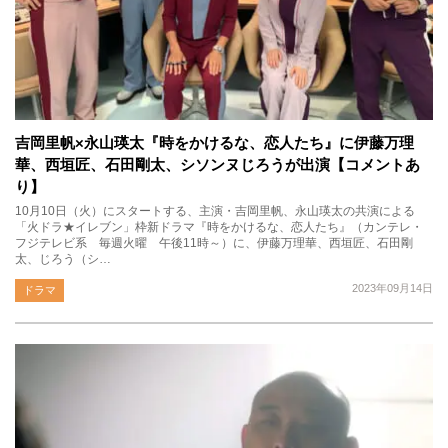
吉岡里帆×永山瑛太『時をかけるな、恋人たち』に伊藤万理
華、西垣匠、石田剛太、シソンヌじろうが出演【コメントあ
り】
10月10日（火）にスタートする、主演・吉岡里帆、永山瑛太の共演による
「火ドラ★イレブン」枠新ドラマ『時をかけるな、恋人たち』（カンテレ・
フジテレビ系 毎週火曜 午後11時～）に、伊藤万理華、西垣匠、石田剛
太、じろう（シ…
2023年09月14日
ドラマ