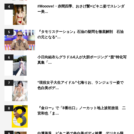
#Mooove!・赤間四季、おさげ髪×ビキニ姿でスレンダ
4
ー美…
『タモリステーション』石油の疑問を徹底解剖 石油
5
の元となる“…
小日向結衣らグラドル6人が大胆ポージング “股”特化写
6
真集「…
“現役女子大生アイドル”七海りお、ランジェリー姿で
7
色白美ボデ…
『金ロー』で「8番出口」ノーカット地上波初放送 二
8
宮和也「ま…
白濱美兎、ビキニ姿で色白美ボディ披露 デジタル限
9