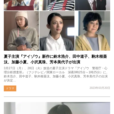
夏子主演『アイゾウ』新作に鈴木浩介、田中道子、駒木根葵
汰、加藤小夏、小沢真珠、芳本美代子が出演
3月27日（月）、28日（火）放送の夏子主演ドラマ『アイゾウ 警視庁・心
理分析捜査班』（フジテレビ／関東ローカル 深夜0時25分～1時25分）に、
鈴木浩介、田中道子、駒木根葵汰、加藤小夏、小沢真珠、芳本美代子の出演
が決定…
2023年03月20日
ドラマ