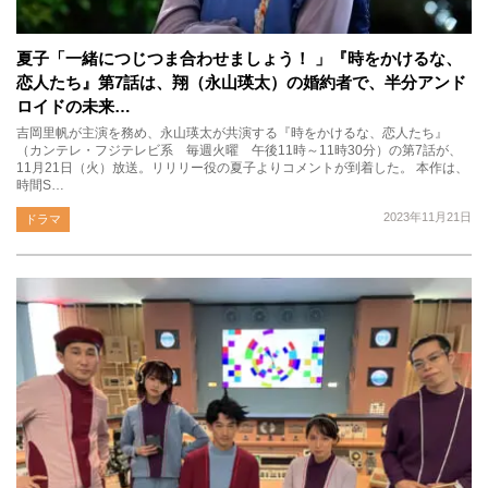
夏子「一緒につじつま合わせましょう！ 」『時をかけるな、
恋人たち』第7話は、翔（永山瑛太）の婚約者で、半分アンド
ロイドの未来…
吉岡里帆が主演を務め、永山瑛太が共演する『時をかけるな、恋人たち』
（カンテレ・フジテレビ系 毎週火曜 午後11時～11時30分）の第7話が、
11月21日（火）放送。リリリー役の夏子よりコメントが到着した。 本作は、
時間S…
2023年11月21日
ドラマ