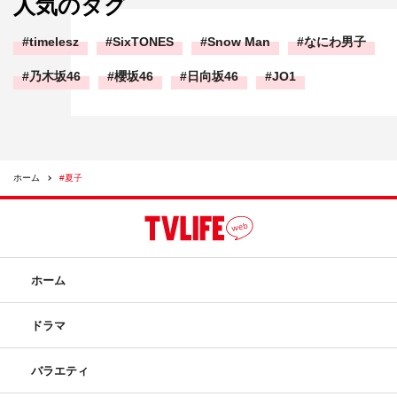
人気のタグ
timelesz
SixTONES
Snow Man
なにわ男子
乃木坂46
櫻坂46
日向坂46
JO1
ホーム
#夏子
ホーム
ドラマ
バラエティ