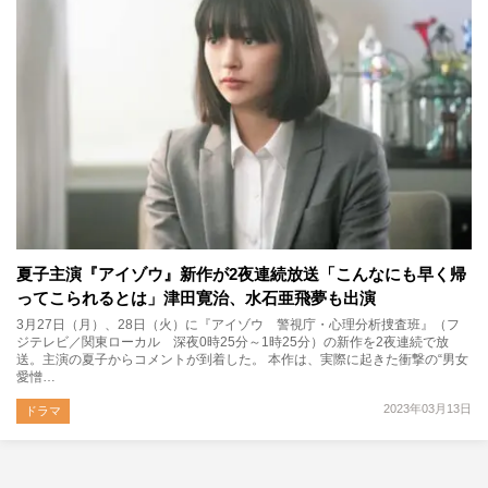
夏子主演『アイゾウ』新作が2夜連続放送「こんなにも早く帰
ってこられるとは」津田寛治、水石亜飛夢も出演
3月27日（月）、28日（火）に『アイゾウ 警視庁・心理分析捜査班』（フ
ジテレビ／関東ローカル 深夜0時25分～1時25分）の新作を2夜連続で放
送。主演の夏子からコメントが到着した。 本作は、実際に起きた衝撃の“男女
愛憎…
2023年03月13日
ドラマ