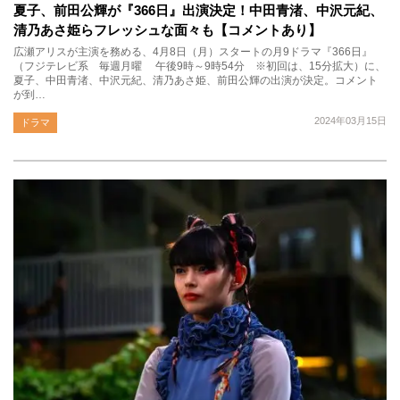
夏子、前田公輝が『366日』出演決定！中田青渚、中沢元紀、
清乃あさ姫らフレッシュな面々も【コメントあり】
広瀬アリスが主演を務める、4月8日（月）スタートの月9ドラマ『366日』
（フジテレビ系 毎週月曜 午後9時～9時54分 ※初回は、15分拡大）に、
夏子、中田青渚、中沢元紀、清乃あさ姫、前田公輝の出演が決定。コメント
が到…
2024年03月15日
ドラマ