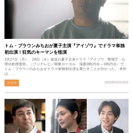
トム・ブラウンみちおが夏子主演『アイゾウ』でドラマ単独
初出演！狂気のキーマンを怪演
3月27日（月）、28日（火）放送の夏子主演ドラマ『アイゾウ 警視庁・心
理分析捜査班』（フジテレビ／関東ローカル 深夜0時25分～1時25分）で、
トム・ブラウンのみちおがドラマ単独初出演を果たすことが分かった。 本作
は、…
2023年03月24日
ドラマ