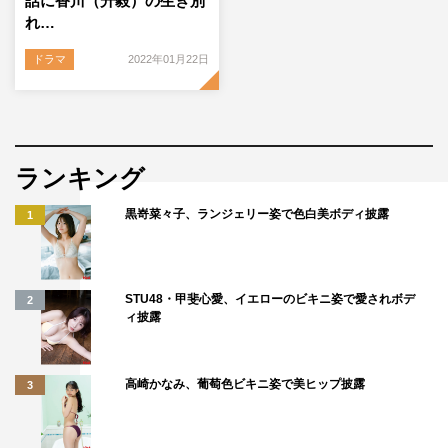
話に香川（升毅）の生き別
れ…
ドラマ
2022年01月22日
ランキング
黒嵜菜々子、ランジェリー姿で色白美ボディ披露
1
STU48・甲斐心愛、イエローのビキニ姿で愛されボデ
2
ィ披露
高崎かなみ、葡萄色ビキニ姿で美ヒップ披露
3