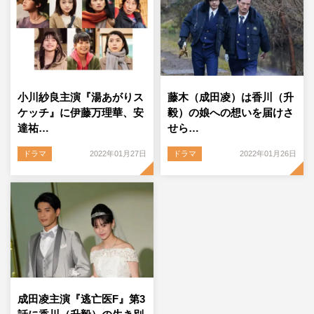
小川紗良主演『湯あがりス
藤木（成田凌）は香川（升
ケッチ』に伊藤万理華、安
毅）の娘への想いを届けさ
達祐…
せら…
ドラマ
2022年01月27日
ドラマ
2022年01月26日
成田凌主演『逃亡医F』第3