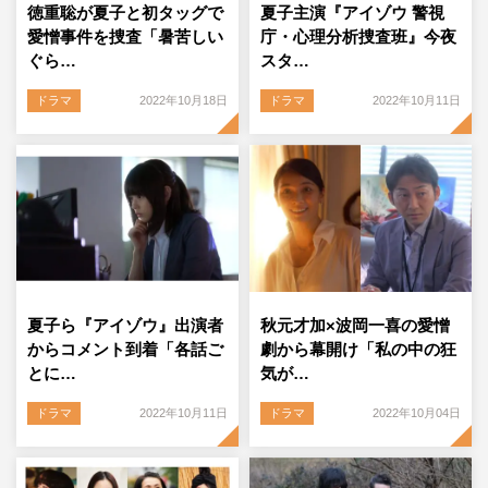
徳重聡が夏子と初タッグで
夏子主演『アイゾウ 警視
愛憎事件を捜査「暑苦しい
庁・心理分析捜査班』今夜
ぐら…
スタ…
ドラマ
2022年10月18日
ドラマ
2022年10月11日
夏子ら『アイゾウ』出演者
秋元才加×波岡一喜の愛憎
からコメント到着「各話ご
劇から幕開け「私の中の狂
とに…
気が…
ドラマ
2022年10月11日
ドラマ
2022年10月04日