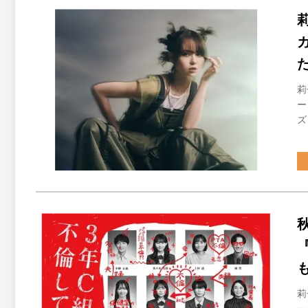
莉
ー
ズ
莉