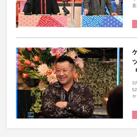
直
3
5
ヤ