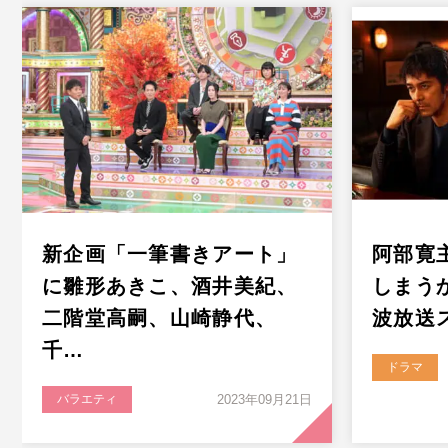
新企画「一筆書きアート」
阿部寛
に雛形あきこ、酒井美紀、
しまうか
二階堂高嗣、山崎静代、
波放送
千…
ドラマ
バラエティ
2023年09月21日