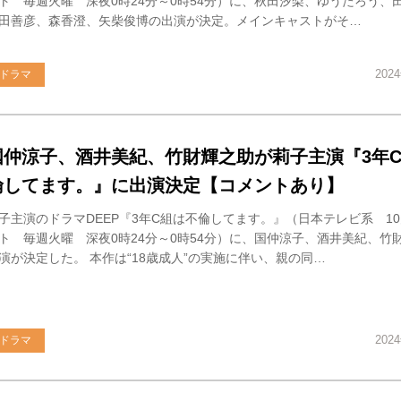
ト 毎週火曜 深夜0時24分～0時54分）に、秋田汐梨、ゆうたろう、
田善彦、森香澄、矢柴俊博の出演が決定。メインキャストがそ…
202
ドラマ
国仲涼子、酒井美紀、竹財輝之助が莉子主演『3年
倫してます。』に出演決定【コメントあり】
子主演のドラマDEEP『3年C組は不倫してます。』（日本テレビ系 10
ト 毎週火曜 深夜0時24分～0時54分）に、国仲涼子、酒井美紀、竹
演が決定した。 本作は“18歳成人”の実施に伴い、親の同…
202
ドラマ