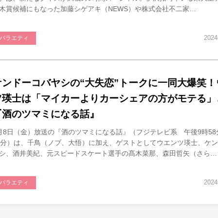
木賞候補にもなった加藤シゲアキ（NEWS）や株式会社不二家…
202
バラエティ
ケンドーコバヤシの“大失恋”トークに一同大爆笑！
ツ瑛士は「マイカーよりカーシェアの方がモテる」
『酒のツマミになる話』
月8日（金）放送の『酒のツマミになる話』（フジテレビ系 午後9時58
2分）は、千鳥（ノブ、大悟）に加え、ゲストとしてウエンツ瑛士、ケ
シ、酒井美紀、元スピードスケート選手の髙木菜那、森田哲矢（さら…
202
バラエティ