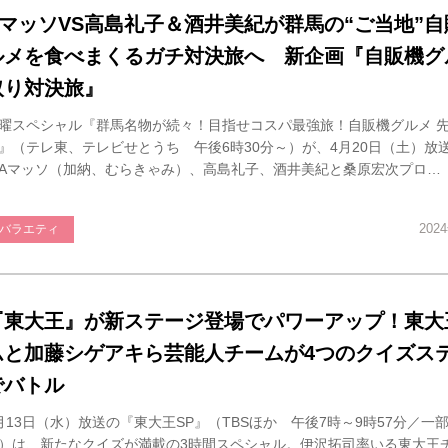
AマッソVS高島礼子＆酒井美紀が群馬の“ご当地”
ルメを食べまくるガチ対決旅へ 新企画『自販機グ
取り対決旅』
曜スペシャル『群馬名物が続々！目指せコスパ最強旅！自販機グルメ 
』（テレ東、テレビせとうち 午後6時30分～）が、4月20日（土）放
Aマッソ（加納、むらきゃみ）、高島礼子、酒井美紀と桑原宏次プロ…
202
バラエティ
『東大王』が新ステージ登場でパワーアップ！東大
ムと加藤シゲアキら芸能人チームが4つのクイズス
でバトル
月13日（水）放送の『東大王SP』（TBSほか 午後7時～9時57分／一
）は、新たなクイズが満載の3時間スペシャル。伊沢拓司率いる東大王