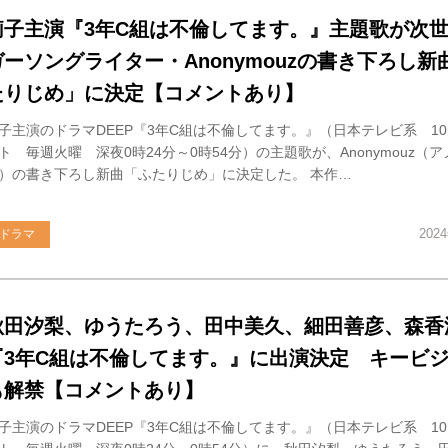
莉子主演『3年C組は不倫してます。』主題歌が次
ガーソングライター・Anonymouzの書き下ろし新
たりじめ」に決定【コメントあり】
子主演のドラマDEEP『3年C組は不倫してます。』（日本テレビ系 10
ト 毎週火曜 深夜0時24分～0時54分）の主題歌が、Anonymouz（
）の書き下ろし新曲「ふたりじめ」に決定した。 本作…
202
ドラマ
秋田汐梨、ゆうたろう、田中美久、細田善彦、森香
『3年C組は不倫してます。』に出演決定 キービ
も解禁【コメントあり】
子主演のドラマDEEP『3年C組は不倫してます。』（日本テレビ系 10