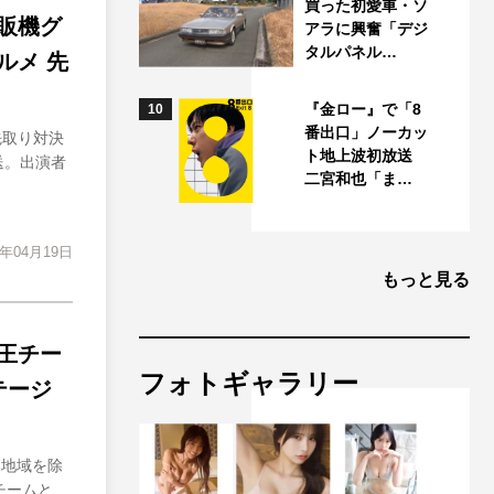
買った初愛車・ソ
自販機グ
アラに興奮「デジ
タルパネル…
ルメ 先
『金ロー』で「8
10
番出口」ノーカッ
先取り対決
ト地上波初放送
送。出演者
二宮和也「ま…
4年04月19日
もっと見る
王チー
フォトギャラリー
テージ
部地域を除
チームと、