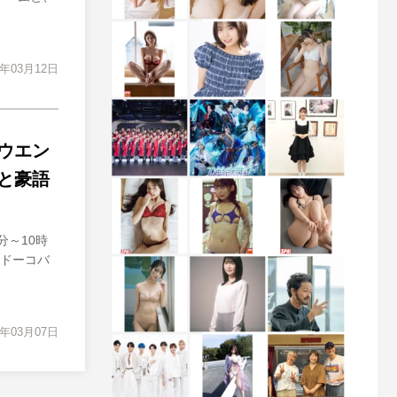
4年03月12日
ウエン
と豪語
分～10時
ンドーコバ
4年03月07日