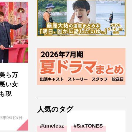
美ら万
悪い女
も現
人気のタグ
23年06月07日
timelesz
SixTONES