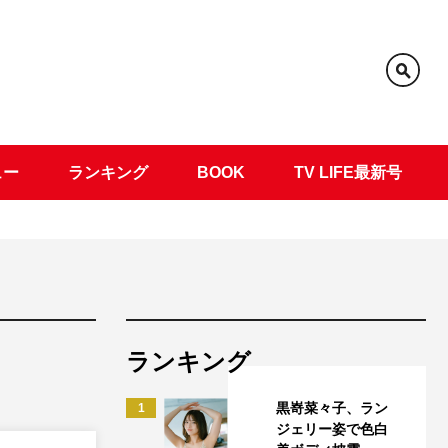
ュー
ランキング
BOOK
TV LIFE最新号
ランキング
黒嵜菜々子、ラン
1
ジェリー姿で色白