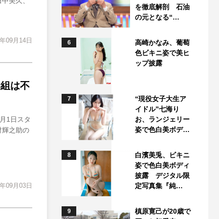
田中美久、
を徹底解剖 石油
の元となる“…
4年09月14日
高崎かなみ、葡萄
6
色ビキニ姿で美ヒ
ップ披露
C組は不
“現役女子大生ア
7
イドル”七海り
月1日スタ
お、ランジェリー
姿で色白美ボデ…
財輝之助の
白濱美兎、ビキニ
8
姿で色白美ボディ
披露 デジタル限
4年09月03日
定写真集『純…
槙原寛己が20歳で
9