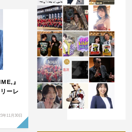
IME,』
スリーレ
23年11月30日