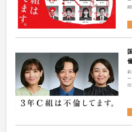
ー
細
莉
ー
出