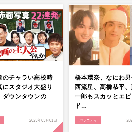
章のチャラい高校時
橋本環奈、なにわ男
真にスタジオ大盛り
西流星、高橋恭平、
！ダウンタウンの
一郎もスカッとエピ
ド…
2023年03月01日
バラエティ
20