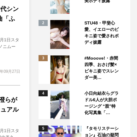
美ボディ披露
世代シン
曲「ふ
STU48・甲斐心
2
愛、イエローのビ
キニ姿で愛されボ
月1日スタ
ディ披露
アノニムー
#Mooove!・赤間
3
四季、おさげ髪×
ビキニ姿でスレン
4年09月27日
ダー美…
小日向結衣らグラ
4
澄らが
ドル6人が大胆ポ
ージング “股”特
ジュアル
化写真集「…
『タモリステーシ
5
月1日スタ
ョン』石油の疑問