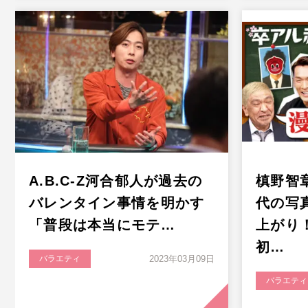
A.B.C-Z河合郁人が過去の
槙野智
バレンタイン事情を明かす
代の写
「普段は本当にモテ…
上がり
初…
バラエティ
2023年03月09日
バラエティ