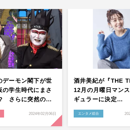
のデーモン閣下が世
酒井美紀が『THE T
仮の学生時代にまさ
12月の月曜日マン
!? さらに突然の…
ギュラーに決定…
2024年02月06日
エンタメ総合
20