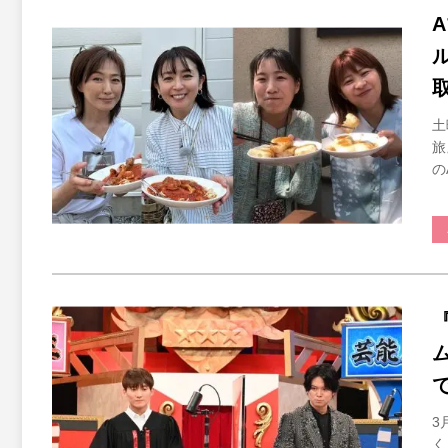
土
旅
の
3
く