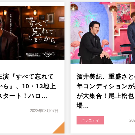
主演『すべて忘れて
酒井美紀、重盛さと
ら』、10・13地上
年コンディションが
スタート！ハロ…
が大集合！尾上松也
場…
2023年08月07日
バラエティ
20