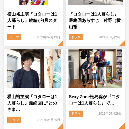
横山裕主演『コタローは1
『コタローは1人暮らし』
人暮らし』続編が4月スタ
最終回あらすじ 狩野（横
ート…
山裕…
ドラマ
2023年02月19日
ドラマ
2021年06月26日
横山裕主演『コタローは1
Sexy Zone松島聡が『コタ
人暮らし』最終回に“との
ローは1人暮らし』で…
さま…
ドラマ
2021年05月29日
ドラマ
2021年06月20日