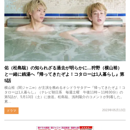
佑（松島聡）の知られざる過去が明らかに…狩野（横山裕）
と一緒に銭湯へ『帰ってきたぞよ！コタローは1人暮らし』第
5話
横山裕（関ジャニ∞）が主演を務めるオシドラサタデー『帰ってきたぞよ！コ
タローは1人暮らし』（テレビ朝日系 毎週土曜 午後11時～11時30分）の
第5話が、5月13日（土）に放送。松島聡、浅利陽介のコメントが到着した。
累…
2023年05月13日
ドラマ