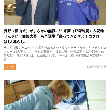
狩野（横山裕）がまさかの無職に!? 来夢（戸塚純貴）＆花輪
せんせい（西畑大吾）も再登場『帰ってきたぞよ！コタロー
は1人暮らし…
横山裕（関ジャニ∞）が主演を務めるオシドラサタデー『帰ってきたぞよ！コ
タローは1人暮らし』（テレビ朝日系 毎週土曜 午後11時～11時30分）の
第7話が、5月27日（土）に放送される。 本作は、累計発行部数170万部を
突…
2023年05月27日
ドラマ