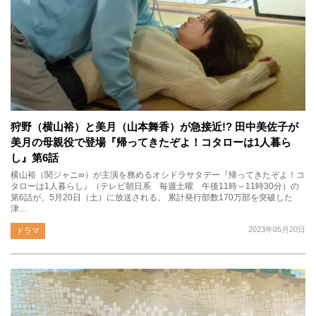
狩野（横山裕）と美月（山本舞香）が急接近!? 田中美佐子が
美月の母親役で登場『帰ってきたぞよ！コタローは1人暮ら
し』第6話
横山裕（関ジャニ∞）が主演を務めるオシドラサタデー『帰ってきたぞよ！コ
タローは1人暮らし』（テレビ朝日系 毎週土曜 午後11時～11時30分）の
第6話が、5月20日（土）に放送される。 累計発行部数170万部を突破した
津…
2023年05月20日
ドラマ