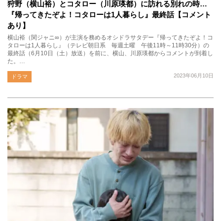
狩野（横山裕）とコタロー（川原瑛都）に訪れる別れの時…
『帰ってきたぞよ！コタローは1人暮らし』最終話【コメント
あり】
横山裕（関ジャニ∞）が主演を務めるオシドラサタデー『帰ってきたぞよ！コ
タローは1人暮らし』（テレビ朝日系 毎週土曜 午後11時～11時30分）の
最終話（6月10日（土）放送）を前に、横山、川原瑛都からコメントが到着し
た。…
2023年06月10日
ドラマ