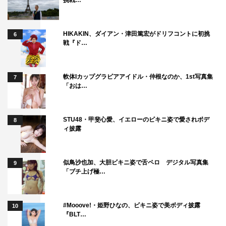
挑戦…
HIKAKIN、ダイアン・津田篤宏がドリフコントに初挑
6
戦『ド…
軟体Iカップグラビアアイドル・仲根なのか、1st写真集
7
「おは…
STU48・甲斐心愛、イエローのビキニ姿で愛されボデ
8
ィ披露
似鳥沙也加、大胆ビキニ姿で舌ペロ デジタル写真集
9
「ブチ上げ極…
#Mooove!・姫野ひなの、ビキニ姿で美ボディ披露
10
『BLT…