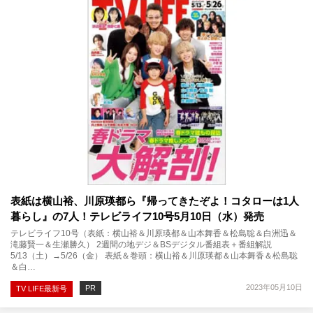
表紙は横山裕、川原瑛都ら『帰ってきたぞよ！コタローは1人
暮らし』の7人！テレビライフ10号5月10日（水）発売
テレビライフ10号（表紙：横山裕＆川原瑛都＆山本舞香＆松島聡＆白洲迅＆
滝藤賢一＆生瀬勝久） 2週間の地デジ＆BSデジタル番組表＋番組解説
5/13（土）→5/26（金） 表紙＆巻頭：横山裕＆川原瑛都＆山本舞香＆松島聡
＆白…
2023年05月10日
PR
TV LIFE最新号