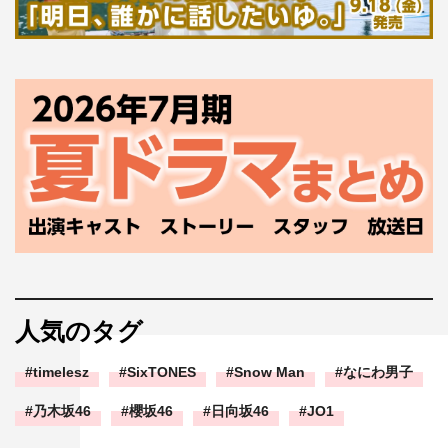
人気のタグ
timelesz
SixTONES
Snow Man
なにわ男子
乃木坂46
櫻坂46
日向坂46
JO1