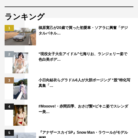
ランキング
槙原寛己が20歳で買った初愛車・ソアラに興奮「デジ
1
タルパネル…
“現役女子大生アイドル”七海りお、ランジェリー姿で
2
色白美ボデ…
小日向結衣らグラドル6人が大胆ポージング “股”特化写
3
真集「…
#Mooove!・赤間四季、おさげ髪×ビキニ姿でスレンダ
4
ー美…
『アナザースカイSP』Snow Man・ラウールがモデル
5