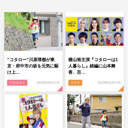
“コタロー”川原瑛都が東
横山裕主演『コタローは1
京・府中市の坂を元気に駆
人暮らし』続編に山本舞
け上…
香、百…
バラエティ
2023年04月17日
ドラマ
2023年03月17日