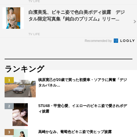
TV LIFE
白濱美兎、ビキニ姿で色白美ボディ披露 デジ
タル限定写真集『純白のプリズム』リリー...
TV LIFE
Recommended by
ランキング
槙原寛己が20歳で買った初愛車・ソアラに興奮「デジ
1
タルパネル…
STU48・甲斐心愛、イエローのビキニ姿で愛されボデ
2
ィ披露
高崎かなみ、葡萄色ビキニ姿で美ヒップ披露
3