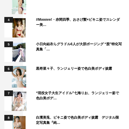
#Mooove!・赤間四季、おさげ髪×ビキニ姿でスレンダ
4
ー美…
小日向結衣らグラドル6人が大胆ポージング “股”特化写
5
真集「…
黒嵜菜々子、ランジェリー姿で色白美ボディ披露
6
“現役女子大生アイドル”七海りお、ランジェリー姿で
7
色白美ボデ…
白濱美兎、ビキニ姿で色白美ボディ披露 デジタル限
8
定写真集『純…