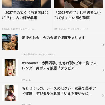
「2027年の宝くじ当選者は〇
「2027年の宝くじ当選者は〇
〇です」占い師が暴露
〇です」占い師が暴露
PR(合同会社デジタルファーム )
PR(合同会社デジタルファーム )
老後のお金、今の金運でほぼ決まります
PR(合同会社デジタルファーム )
#Mooove!・赤間四季、おさげ髪×ビキニ姿でス
レンダー美ボディ披露『グラビア...
TV LIFE
ちとせよしの、レースのセクシー衣装で美ボデ
ィ披露 デジタル写真集「いまを艶やかに...