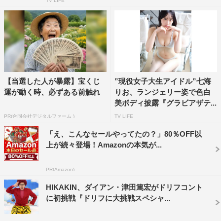
TV LIFE
【当選した人が暴露】宝くじ
”現役女子大生アイドル”七海
運が動く時、必ずある前触れ
りお、ランジェリー姿で色白
美ボディ披露『グラビアザテ...
PR(合同会社デジタルファーム )
TV LIFE
「え、こんなセールやってたの？」80％OFF以
上が続々登場！Amazonの本気が...
PR(Amazon)
HIKAKIN、ダイアン・津田篤宏がドリフコント
に初挑戦『ドリフに大挑戦スペシャ...