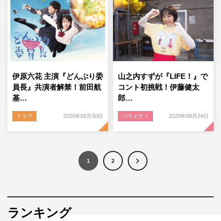
伊原六花 主演『どんぶり委
山之内すずが『LIFE！』で
員長』共演者解禁！前田航
コント初挑戦！伊藤健太
基…
郎…
ドラマ
2020年09月30日
バラエティ
2020年09月24日
1
2
ランキング