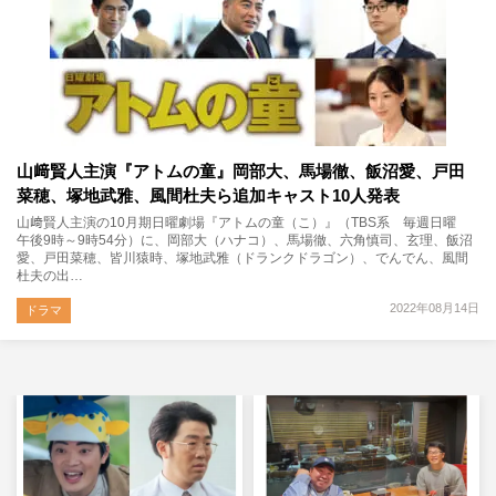
山﨑賢人主演『アトムの童』岡部大、馬場徹、飯沼愛、戸田
菜穂、塚地武雅、風間杜夫ら追加キャスト10人発表
山﨑賢人主演の10月期日曜劇場『アトムの童（こ）』（TBS系 毎週日曜
午後9時～9時54分）に、岡部大（ハナコ）、馬場徹、六角慎司、玄理、飯沼
愛、戸田菜穂、皆川猿時、塚地武雅（ドランクドラゴン）、でんでん、風間
杜夫の出…
2022年08月14日
ドラマ