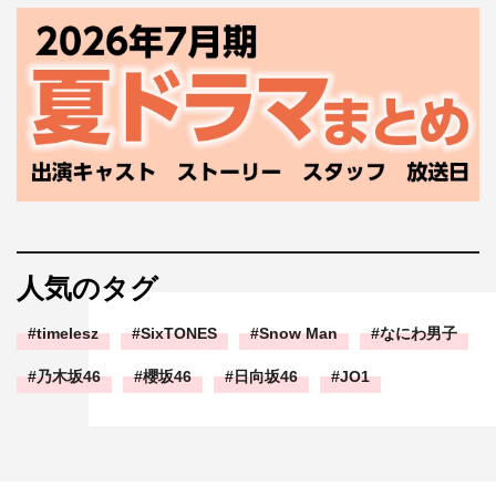
人気のタグ
timelesz
SixTONES
Snow Man
なにわ男子
乃木坂46
櫻坂46
日向坂46
JO1