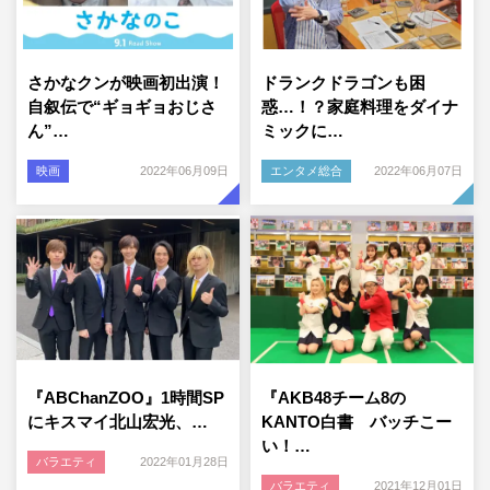
さかなクンが映画初出演！
ドランクドラゴンも困
自叙伝で“ギョギョおじさ
惑…！？家庭料理をダイナ
ん”…
ミックに…
映画
2022年06月09日
エンタメ総合
2022年06月07日
『ABChanZOO』1時間SP
『AKB48チーム8の
にキスマイ北山宏光、…
KANTO白書 バッチこー
い！…
バラエティ
2022年01月28日
バラエティ
2021年12月01日