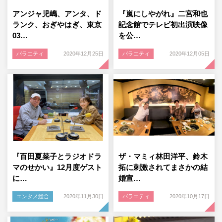
アンジャ児嶋、アンタ、ド
『嵐にしやがれ』二宮和也
ランク、おぎやはぎ、東京
記念館でテレビ初出演映像
03…
を公…
バラエティ
2020年12月25日
バラエティ
2020年12月05日
『百田夏菜子とラジオドラ
ザ・マミィ林田洋平、鈴木
マのせかい』12月度ゲスト
拓に刺激されてまさかの結
に…
婚宣…
エンタメ総合
2020年11月30日
バラエティ
2020年10月17日