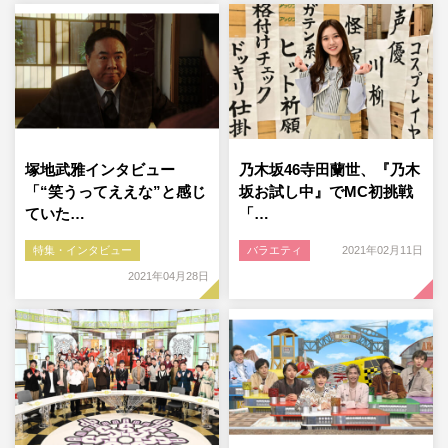
塚地武雅インタビュー
乃木坂46寺田蘭世、『乃木
「“笑うってええな”と感じ
坂お試し中』でMC初挑戦
ていた…
「…
特集・インタビュー
バラエティ
2021年02月11日
2021年04月28日