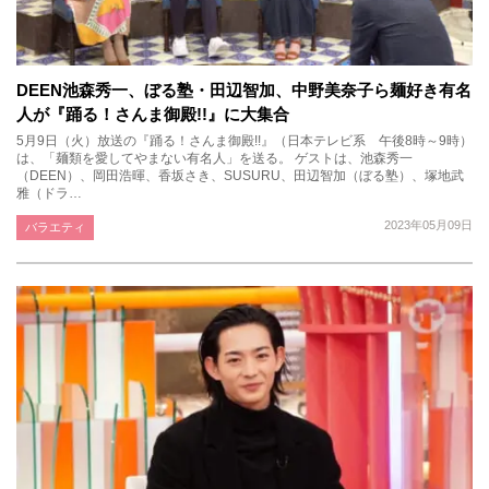
DEEN池森秀一、ぼる塾・田辺智加、中野美奈子ら麺好き有名
人が『踊る！さんま御殿!!』に大集合
5月9日（火）放送の『踊る！さんま御殿!!』（日本テレビ系 午後8時～9時）
は、「麺類を愛してやまない有名人」を送る。 ゲストは、池森秀一
（DEEN）、岡田浩暉、香坂さき、SUSURU、田辺智加（ぼる塾）、塚地武
雅（ドラ…
2023年05月09日
バラエティ