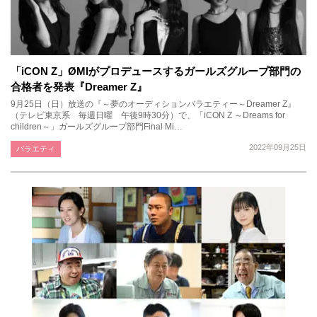
「iCON Z」ØMIがプロデュースするガールズグループ部門の
合格者を発表『Dreamer Z』
9月25日（日）放送の『～夢のオーディションバラエティー～Dreamer Z』
（テレビ東京系 毎週日曜 午後9時30分）で、「iCON Z ～Dreams for
children～」ガールズグループ部門Final Mi…
2022年09月25日
バラエティ