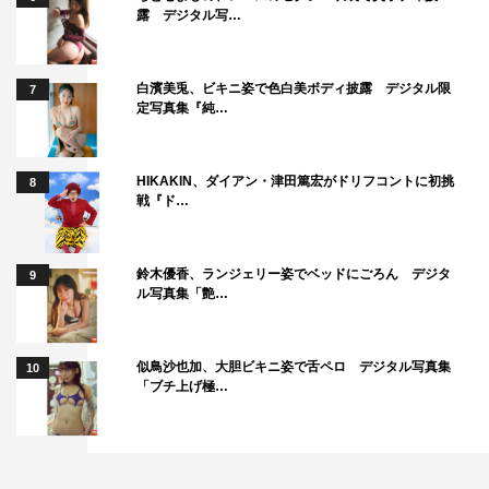
露 デジタル写…
白濱美兎、ビキニ姿で色白美ボディ披露 デジタル限
7
定写真集『純…
HIKAKIN、ダイアン・津田篤宏がドリフコントに初挑
8
戦『ド…
鈴木優香、ランジェリー姿でベッドにごろん デジタ
9
ル写真集「艶…
似鳥沙也加、大胆ビキニ姿で舌ペロ デジタル写真集
10
「ブチ上げ極…