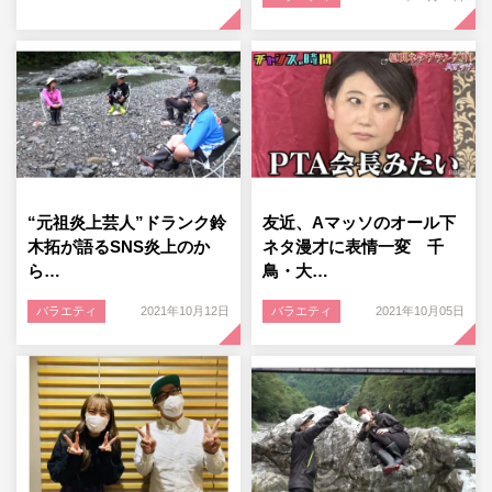
“元祖炎上芸人”ドランク鈴
友近、Aマッソのオール下
木拓が語るSNS炎上のか
ネタ漫才に表情一変 千
ら…
鳥・大…
バラエティ
2021年10月12日
バラエティ
2021年10月05日