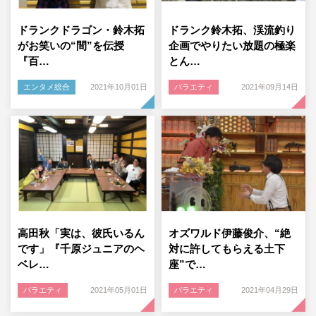
ドランクドラゴン・鈴木拓
ドランク鈴木拓、渓流釣り
がお笑いの“間”を伝授
企画でやりたい放題の極楽
『百…
とん…
エンタメ総合
2021年10月01日
バラエティ
2021年09月14日
高田秋「実は、彼氏いるん
オズワルド伊藤俊介、“絶
です」『千原ジュニアのヘ
対に許してもらえる土下
ベレ…
座”で…
バラエティ
2021年05月01日
バラエティ
2021年04月29日