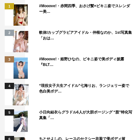
#Mooove!・赤間四季、おさげ髪×ビキニ姿でスレンダ
1
ー美…
軟体Iカップグラビアアイドル・仲根なのか、1st写真集
2
「おは…
#Mooove!・姫野ひなの、ビキニ姿で美ボディ披露
3
『BLT…
“現役女子大生アイドル”七海りお、ランジェリー姿で
4
色白美ボデ…
小日向結衣らグラドル6人が大胆ポージング “股”特化写
5
真集「…
ちとせよしの、レースのセクシー衣装で美ボディ披
6