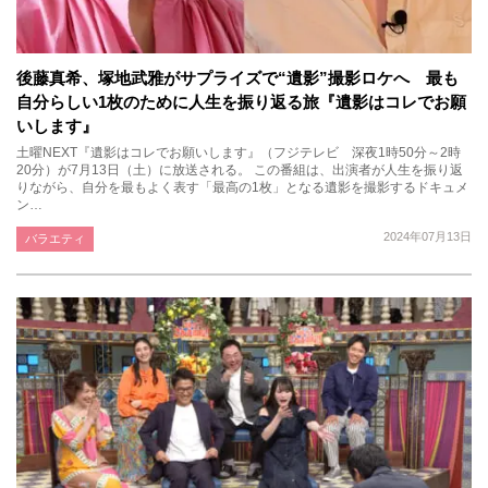
後藤真希、塚地武雅がサプライズで“遺影”撮影ロケへ 最も
自分らしい1枚のために人生を振り返る旅『遺影はコレでお願
いします』
土曜NEXT『遺影はコレでお願いします』（フジテレビ 深夜1時50分～2時
20分）が7月13日（土）に放送される。 この番組は、出演者が人生を振り返
りながら、自分を最もよく表す「最高の1枚」となる遺影を撮影するドキュメ
ン…
2024年07月13日
バラエティ