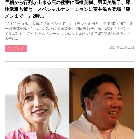
早朝から行列が出来る店の秘密に高橋英樹、羽田美智子、塚
地武雅も驚き スペシャルナレーションに室井滋も登場『朝
メシまで。』2時…
12月11日（水）放送の『朝メシまで。』（テレビ朝日系 午後7時～9時 ※
一部地域を除く）は、ゲストに高橋英樹、羽田美智子、塚地武雅（ドランク
ドラゴン）、スペシャルナレーションに室井滋を迎えて2時間SPを送る。 世
の中に…
2024年12月11日
バラエティ