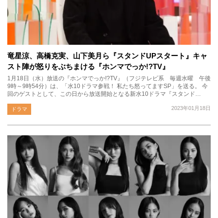
竜星涼、高橋克実、山下美月ら『スタンドUPスタート』キャ
スト陣が怒りをぶちまける『ホンマでっか!?TV』
1月18日（水）放送の『ホンマでっか!?TV』（フジテレビ系 毎週水曜 午後
9時～9時54分）は、「水10ドラマ参戦！ 私たち怒ってますSP」を送る。 今
回のゲストとして、この日から放送開始となる新水10ドラマ『スタンド…
2023年01月18日
ドラマ