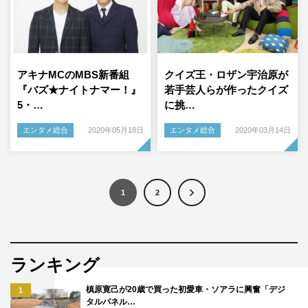
アキナMCのMBS新番組
クイズ王・ロザン宇治原が
『バズ★ナイトナマー！』
若手芸人らが作ったクイズ
5・…
に挑…
エンタメ総合
2020年05月18日
エンタメ総合
2020年03月14日
1
2
ランキング
槙原寛己が20歳で買った初愛車・ソアラに興奮「デジ
1
タルパネル…