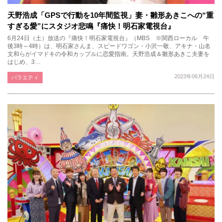
天野浩成「GPSで行動を10年間監視」妻・雛形あきこへの“重
すぎる愛”にスタジオ悲鳴『痛快！明石家電視台』
6月24日（土）放送の『痛快！明石家電視台』（MBS ※関西ローカル 午
後3時～4時）は、明石家さんま、スピードワゴン・小沢一敬、アキナ・山名
文和らがイマドキの令和カップルに恋愛指南。天野浩成＆雛形あきこ夫妻を
はじめ、3…
2023年06月24日
バラエティ