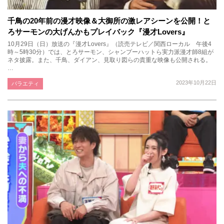
千鳥の20年前の漫才映像＆大御所の激レアシーンを公開！と
ろサーモンの大げんかもプレイバック『漫才Lovers』
10月29日（日）放送の『漫才Lovers』（読売テレビ／関西ローカル 午後4
時～5時30分）では、とろサーモン、シャンプーハットら実力派漫才師8組が
ネタ披露。また、千鳥、ダイアン、見取り図らの貴重な映像も公開される。
…
2023年10月22日
バラエティ