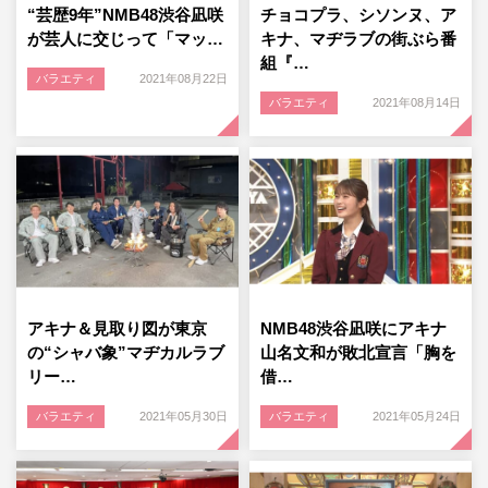
“芸歴9年”NMB48渋谷凪咲
チョコプラ、シソンヌ、ア
が芸人に交じって「マッ…
キナ、マヂラブの街ぶら番
組『…
バラエティ
2021年08月22日
バラエティ
2021年08月14日
アキナ＆見取り図が東京
NMB48渋谷凪咲にアキナ
の“シャバ象”マヂカルラブ
山名文和が敗北宣言「胸を
リー…
借…
バラエティ
2021年05月30日
バラエティ
2021年05月24日