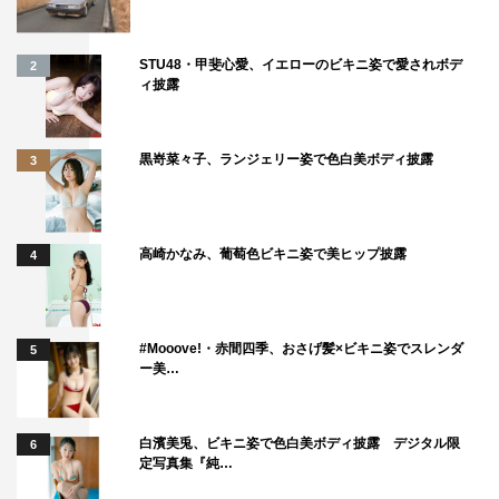
STU48・甲斐心愛、イエローのビキニ姿で愛されボデ
2
ィ披露
黒嵜菜々子、ランジェリー姿で色白美ボディ披露
3
高崎かなみ、葡萄色ビキニ姿で美ヒップ披露
4
#Mooove!・赤間四季、おさげ髪×ビキニ姿でスレンダ
5
ー美…
白濱美兎、ビキニ姿で色白美ボディ披露 デジタル限
6
定写真集『純…