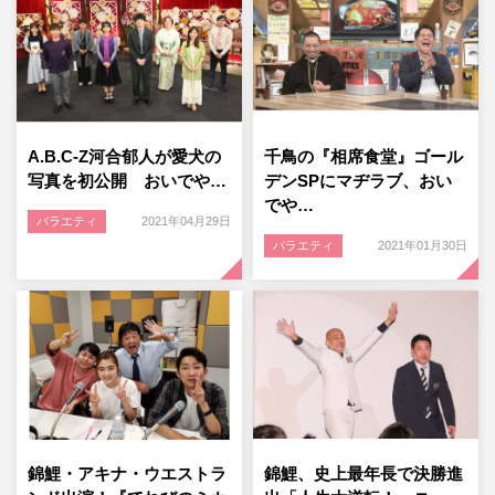
A.B.C-Z河合郁人が愛犬の
千鳥の『相席食堂』ゴール
写真を初公開 おいでや…
デンSPにマヂラブ、おい
でや…
バラエティ
2021年04月29日
バラエティ
2021年01月30日
錦鯉・アキナ・ウエストラ
錦鯉、史上最年長で決勝進