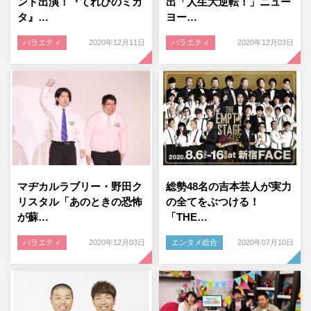
ンド出演！『てれびのミカ
出「人生大逆転！」ニュー
タ』…
ヨー…
バラエティ
2020年12月11日
バラエティ
2020年12月03日
マヂカルラブリー・野田ク
総勢48名の吉本芸人が実力
リスタル「あのときの恐怖
の全てをぶつける！
が蘇…
「THE…
バラエティ
2020年12月03日
エンタメ総合
2020年07月10日