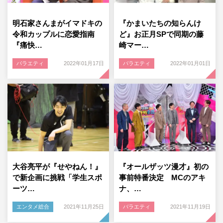
明石家さんまがイマドキの
『かまいたちの知らんけ
令和カップルに恋愛指南
ど』お正月SPで同期の藤
『痛快…
崎マー…
バラエティ
2022年01月17日
バラエティ
2022年01月01日
大谷亮平が『せやねん！』
『オールザッツ漫才』初の
で新企画に挑戦「学生スポ
事前特番決定 MCのアキ
ーツ…
ナ、…
エンタメ総合
2021年11月25日
バラエティ
2021年11月19日