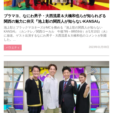
ブラマヨ、なにわ男子・大西流星＆大橋和也らが知られざる
関西の魅力に仰天『池上彰の関西人が知らないKANSAI』
池上彰とブラックマヨネーズがMCを務める『池上彰の関西人が知らない
KANSAI』（カンテレ／関西ローカル 午後7時～8時59分）が1月10日（火）
に放送。ゲスト出演するなにわ男子・大西流星＆大橋和也のコメントが到着
した。…
2023年01月09日
バラエティ