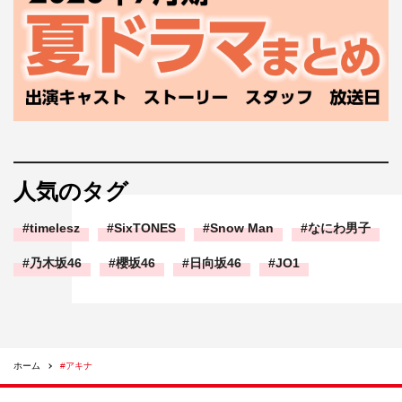
人気のタグ
timelesz
SixTONES
Snow Man
なにわ男子
乃木坂46
櫻坂46
日向坂46
JO1
ホーム
#アキナ