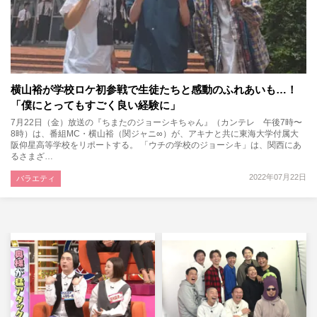
横山裕が学校ロケ初参戦で生徒たちと感動のふれあいも…！
「僕にとってもすごく良い経験に」
7月22日（金）放送の『ちまたのジョーシキちゃん』（カンテレ 午後7時〜
8時）は、番組MC・横山裕（関ジャニ∞）が、アキナと共に東海大学付属大
阪仰星高等学校をリポートする。 「ウチの学校のジョーシキ」は、関西にあ
るさまざ…
2022年07月22日
バラエティ