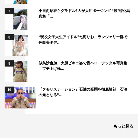
小日向結衣らグラドル6人が大胆ポージング “股”特化写
7
真集「…
“現役女子大生アイドル”七海りお、ランジェリー姿で
8
色白美ボデ…
似鳥沙也加、大胆ビキニ姿で舌ペロ デジタル写真集
9
「ブチ上げ極…
『タモリステーション』石油の疑問を徹底解剖 石油
10
の元となる“…
もっと見る