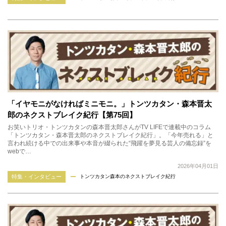
「イヤモニがなければミニモニ。」トンツカタン・森本晋太
郎のネクストブレイク紀行【第75回】
お笑いトリオ・トンツカタンの森本晋太郎さんがTV LIFEで連載中のコラム
「トンツカタン・森本晋太郎のネクストブレイク紀行」。「今年売れる」と
言われ続ける中での出来事や本音が綴られた“飛躍を夢見る芸人の備忘録”を
webで…
2026年04月01日
特集・インタビュー
トンツカタン森本のネクストブレイク紀行