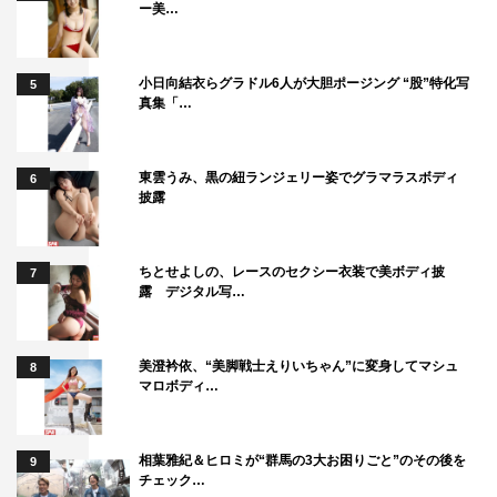
ー美…
小日向結衣らグラドル6人が大胆ポージング “股”特化写
5
真集「…
東雲うみ、黒の紐ランジェリー姿でグラマラスボディ
6
披露
ちとせよしの、レースのセクシー衣装で美ボディ披
7
露 デジタル写…
美澄衿依、“美脚戦士えりいちゃん”に変身してマシュ
8
マロボディ…
相葉雅紀＆ヒロミが“群馬の3大お困りごと”のその後を
9
チェック…