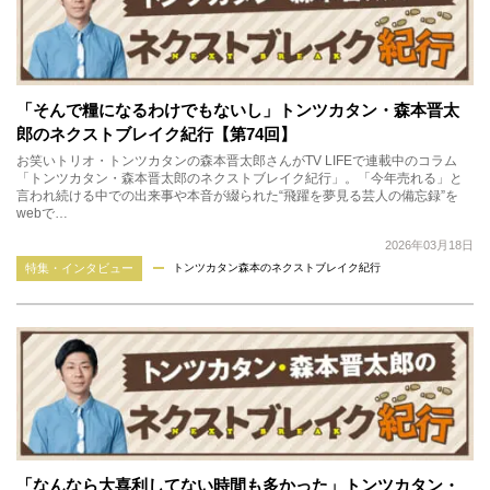
「そんで糧になるわけでもないし」トンツカタン・森本晋太
郎のネクストブレイク紀行【第74回】
お笑いトリオ・トンツカタンの森本晋太郎さんがTV LIFEで連載中のコラム
「トンツカタン・森本晋太郎のネクストブレイク紀行」。「今年売れる」と
言われ続ける中での出来事や本音が綴られた“飛躍を夢見る芸人の備忘録”を
webで…
2026年03月18日
特集・インタビュー
トンツカタン森本のネクストブレイク紀行
「なんなら大喜利してない時間も多かった」トンツカタン・