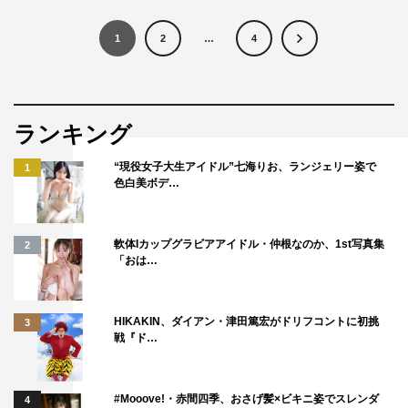
1
2
…
4
ランキング
“現役女子大生アイドル”七海りお、ランジェリー姿で
1
色白美ボデ…
軟体Iカップグラビアアイドル・仲根なのか、1st写真集
2
「おは…
HIKAKIN、ダイアン・津田篤宏がドリフコントに初挑
3
戦『ド…
#Mooove!・赤間四季、おさげ髪×ビキニ姿でスレンダ
4