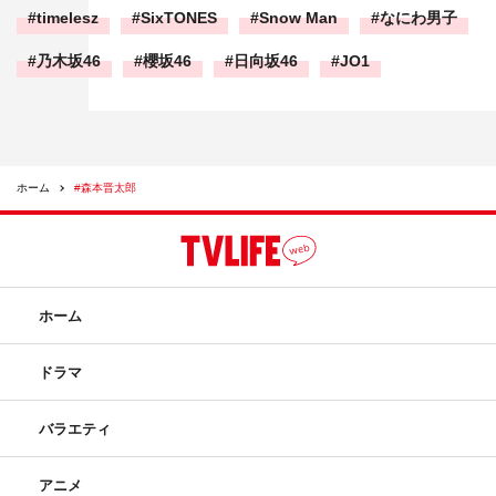
timelesz
SixTONES
Snow Man
なにわ男子
乃木坂46
櫻坂46
日向坂46
JO1
ホーム
#森本晋太郎
ホーム
ドラマ
バラエティ
アニメ