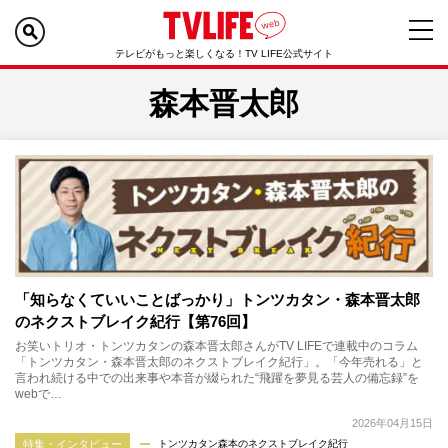
テレビがもっと楽しくなる！TV LIFE公式サイト
森本晋太郎
「知らなくていいことばっかり」トンツカタン・森本晋太郎
のネクストブレイク紀行【第76回】
お笑いトリオ・トンツカタンの森本晋太郎さんがTV LIFEで連載中のコラム
「トンツカタン・森本晋太郎のネクストブレイク紀行」。「今年売れる」と
言われ続ける中での出来事や本音が綴られた“飛躍を夢見る芸人の備忘録”を
webで…
2026年04月15日
特集・インタビュー
トンツカタン森本のネクストブレイク紀行