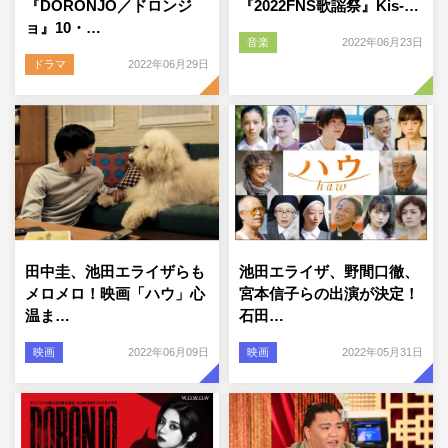
『DORONJO／ドロンジ
『2022FNS歌謡祭』Kis-…
ョ』10・…
音楽
2022年06月23日
ドラマ
2022年06月29日
田中圭、池田エライザらも
池田エライザ、野間口徹、
メロメロ！映画「ハウ」心
宮本信子らの出演が決定！
温ま…
石田…
映画
2022年06月09日
映画
2022年05月31日