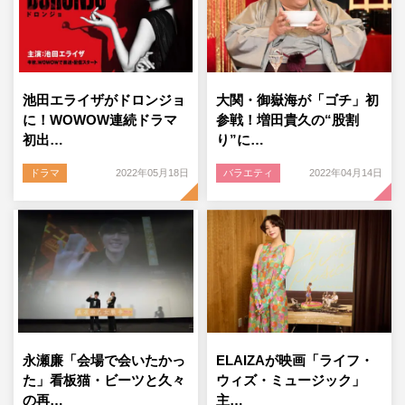
池田エライザがドロンジョ
大関・御嶽海が「ゴチ」初
に！WOWOW連続ドラマ
参戦！増田貴久の“股割
初出…
り”に…
ドラマ
2022年05月18日
バラエティ
2022年04月14日
永瀬廉「会場で会いたかっ
ELAIZAが映画「ライフ・
た」看板猫・ビーツと久々
ウィズ・ミュージック」
の再…
主…