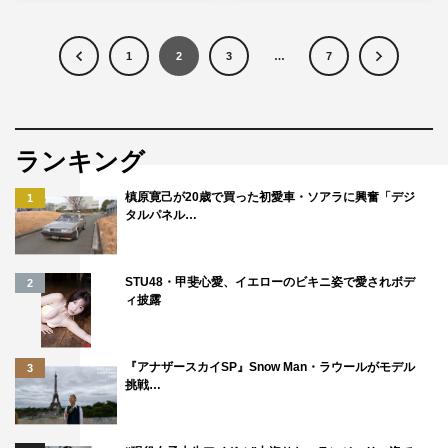
1
2
3
…
7
ランキング
槙原寛己が20歳で買った初愛車・ソアラに興奮「デジ
1
タルパネル…
STU48・甲斐心愛、イエローのビキニ姿で愛されボデ
2
ィ披露
『アナザースカイSP』Snow Man・ラウールがモデル
3
挑戦…