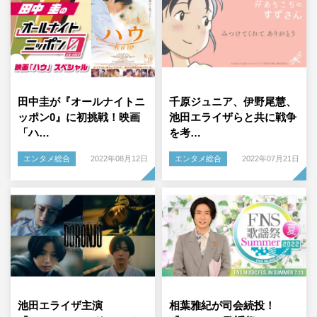
田中圭が『オールナイトニ
千原ジュニア、伊野尾慧、
ッポン0』に初挑戦！映画
池田エライザらと共に戦争
「ハ…
を考…
エンタメ総合
2022年08月12日
エンタメ総合
2022年07月21日
池田エライザ主演
相葉雅紀が司会続投！