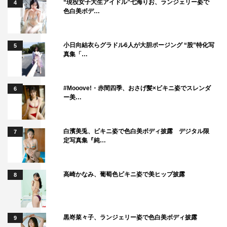
“現役女子大生アイドル”七海りお、ランジェリー姿で
4
色白美ボデ…
小日向結衣らグラドル6人が大胆ポージング “股”特化写
5
真集「…
#Mooove!・赤間四季、おさげ髪×ビキニ姿でスレンダ
6
ー美…
白濱美兎、ビキニ姿で色白美ボディ披露 デジタル限
7
定写真集『純…
高崎かなみ、葡萄色ビキニ姿で美ヒップ披露
8
黒嵜菜々子、ランジェリー姿で色白美ボディ披露
9