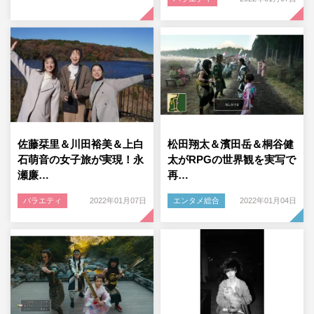
佐藤栞里＆川田裕美＆上白
松田翔太＆濱田岳＆桐谷健
石萌音の女子旅が実現！永
太がRPGの世界観を実写で
瀬廉…
再…
バラエティ
2022年01月07日
エンタメ総合
2022年01月04日