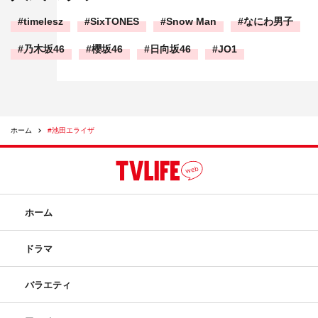
timelesz
SixTONES
Snow Man
なにわ男子
乃木坂46
櫻坂46
日向坂46
JO1
ホーム
#池田エライザ
ホーム
ドラマ
バラエティ