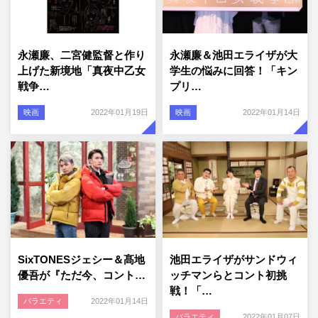
永瀬廉、二宮健監督と作り
永瀬廉＆池田エライザが大
上げた新境地「真夜中乙女
学生の悩みに回答！「キン
戦争…
プリ…
映画
2022年01月19日
映画
2022年01月14日
SixTONESジェシー＆髙地
池田エライザがサンドウィ
優吾が『ただ今、コント…
ッチマンらとコント初挑
戦！「…
バラエティ
2022年01月14日
バラエティ
2022年01月07日