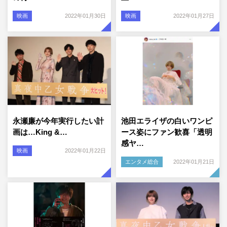
映画
2022年01月30日
映画
2022年01月27日
永瀬廉が今年実行したい計
池田エライザの白いワンピ
画は…King &…
ース姿にファン歓喜「透明
感ヤ…
映画
2022年01月22日
エンタメ総合
2022年01月21日