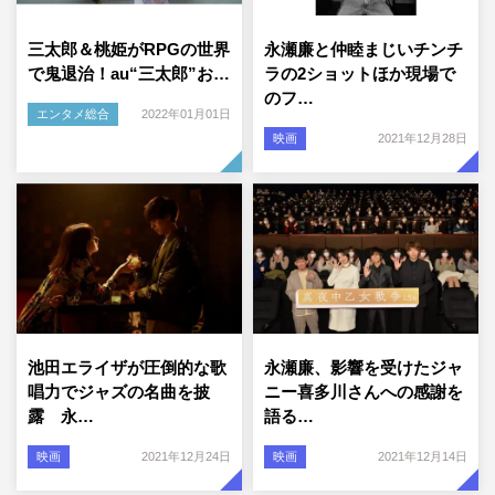
三太郎＆桃姫がRPGの世界
永瀬廉と仲睦まじいチンチ
で鬼退治！au“三太郎”お…
ラの2ショットほか現場で
のフ…
エンタメ総合
2022年01月01日
映画
2021年12月28日
池田エライザが圧倒的な歌
永瀬廉、影響を受けたジャ
唱力でジャズの名曲を披
ニー喜多川さんへの感謝を
露 永…
語る…
映画
2021年12月24日
映画
2021年12月14日