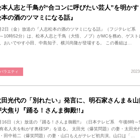
松本人志と千鳥が“合コンに呼びたい芸人”を明かす
松本の酒のツマミになる話』
月2日（金）放送の『人志松本の酒のツマミになる話』（フジテレビ系 午
～10時52分）は、松本人志と千鳥（大悟、ノブ）がMCを務め、ゲスト
、おいでやす小田、中島知子、横川尚隆が登場する。 この番組は…
202
バラエティ
太田光代の「別れたい」発言に、明石家さんま＆山
が大焦り『踊る！さんま御殿!!』
月16日（火）放送の『踊る！さんま御殿!!』（日本テレビ系 午後8時～
有名人夫を転がす奥様SP」を送る。 太田光（爆笑問題）の妻・太田光
・田中裕二（爆笑問題）の妻・山口もえがテレビ初共演。山口は「…