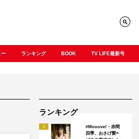
ュー
ランキング
BOOK
TV LIFE最新号
ランキング
#Mooove!・赤間
1
四季、おさげ髪×