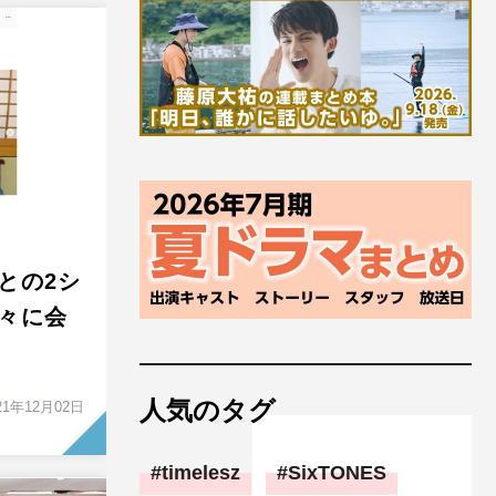
との2シ
々に会
人気のタグ
21年12月02日
timelesz
SixTONES