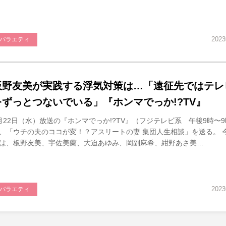
202
バラエティ
板野友美が実践する浮気対策は…「遠征先ではテレ
をずっとつないでいる」『ホンマでっか!?TV』
月22日（水）放送の『ホンマでっか!?TV』（フジテレビ系 午後9時〜9
、「ウチの夫のココが変！？アスリートの妻 集団人生相談」を送る。 
は、板野友美、宇佐美蘭、大迫あゆみ、岡副麻希、紺野あさ美…
202
バラエティ