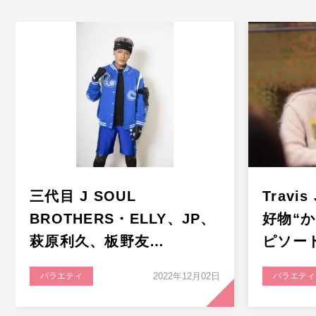
三代目 J SOUL
Travi
BROTHERS・ELLY、JP、
好物“
萩原利久、板野友…
ピソー
バラエティ
2022年12月02日
バラエティ