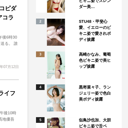
ビキニ姿でスレン
ダー美…
完コピダ
アコラ
STU48・甲斐心
2
愛、イエローのビ
キニ姿で愛されボ
午後6時30
ディ披露
送る。 誰
高崎かなみ、葡萄
3
色ビキニ姿で美ヒ
ップ披露
4年07月12日
黒嵜菜々子、ラン
4
呂ライフ
ジェリー姿で色白
美ボディ披露
午後10時
髙地優吾
似鳥沙也加、大胆
5
ビキニ姿で舌ペ