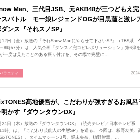
Snow Man、三代目JSB、元AKB48が三つどもえ
ンスバトル モー娘レジェンドOGが目黒蓮と激レ
ボダンス『それスノSP』
月12日（金）放送の『それSnow Manにやらせて下さいSP』（TBS系 
～8時57分）は、人気企画「ダンスノ完コピレボリューション」第6弾を
が一度は見たことのある振り付けを、その場で完璧に…
202
バラエティ
SixTONES髙地優吾が、こだわりが強すぎるお風
を明かす『ダウンタウンDX』
月24日（木）放送の『ダウンタウンDX』（読売テレビ／日本テレビ系 
11時）は、「こだわり芸能人の生態SP」を送る。 今回は、板野友美、
SixTONES）、タイムマシーン3号、堀未央奈、槙野智章、…