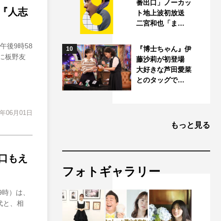
番出口」ノーカッ
『人志
ト地上波初放送
二宮和也「ま…
後9時58
『博士ちゃん』伊
10
に板野友
藤沙莉が初登場
大好きな芦田愛菜
とのタッグで…
3年06月01日
もっと見る
口もえ
フォトギャラリー
9時）は、
代と、相