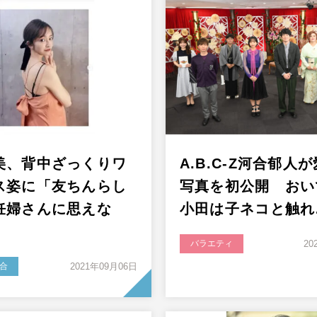
美、背中ざっくりワ
A.B.C-Z河合郁人
ス姿に「友ちんらし
写真を初公開 おい
妊婦さんに思えな
小田は子ネコと触れ
バラエティ
20
合
2021年09月06日