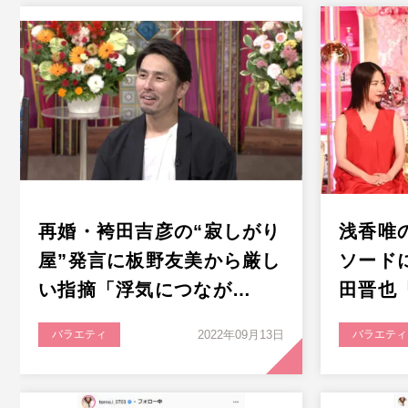
再婚・袴田吉彦の“寂しがり
浅香唯
屋”発言に板野友美から厳し
ソード
い指摘「浮気につなが…
田晋也
バラエティ
2022年09月13日
バラエティ