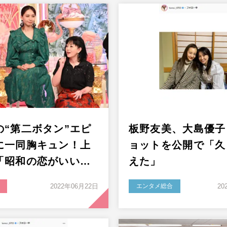
の“第二ボタン”エピ
板野友美、大島優子
に一同胸キュン！上
ョットを公開で「久
「昭和の恋がいい…
えた」
2022年06月22日
エンタメ総合
20