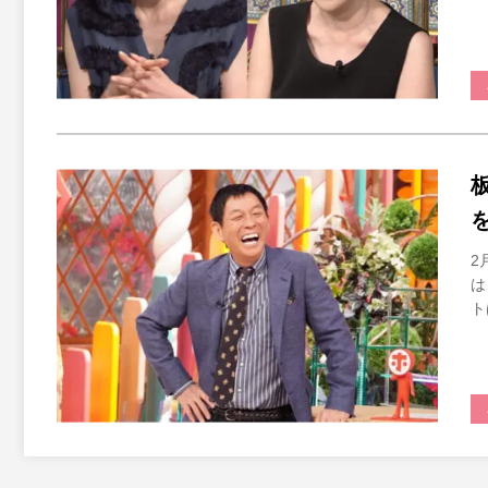
2
は
ト