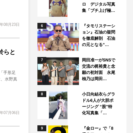
ロ デジタル写真
集「ブチ上げ極…
3年08月23日
『タモリステーシ
6
ョン』石油の疑問
を徹底解剖 石油
の元となる“…
於らと
岡田准一がSNSで
7
交流の梶裕貴と念
、「手形足
願の初対面 永尾
柚乃は岡田…
は、水野真
小日向結衣らグラ
8
ドル6人が大胆ポ
ージング “股”特
3年07月06日
化写真集「…
『金ロー』で「8
9