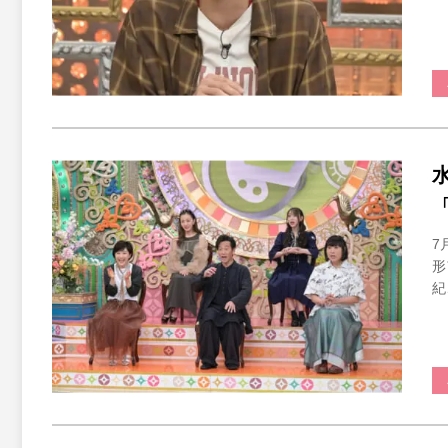
7
形
紀