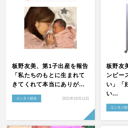
板野友美、第1子出産を報告
板野友
「私たちのもとに生まれて
ンピー
きてくれて本当にありが…
い」「
い…
エンタメ総合
2021年10月11日
エンタメ総