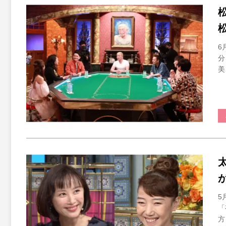
6
分
美
5
「
方