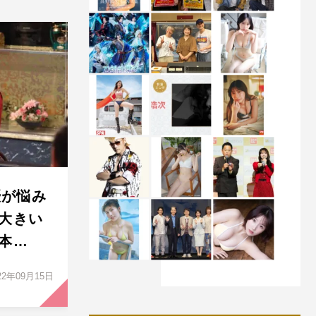
優が悩み
大きい
本…
22年09月15日