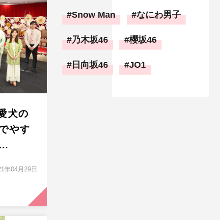
Snow Man
なにわ男子
乃木坂46
櫻坂46
日向坂46
JO1
が愛犬の
でやす
…
21年04月29日