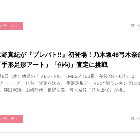
202
バラエティ
水野真紀が『プレバト!!』初登場！乃木坂46弓木奈
「手形足形アート」「俳句」査定に挑戦
月6日（木）放送の『プレバト!!』（MBS／TBS系 午後7時～8時）は
アート」と「俳句」査定を送る。 手形足形アートの才能ランキングに
、津田寛治、山崎静代、板野友美、弓木奈於（乃木坂46）が挑…
202
バラエティ