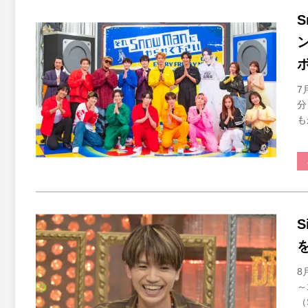
7
分
も
8
～
（