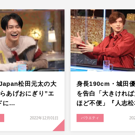
s Japan松田元太の大
身長190cm・城田
からあげおにぎり”エ
を告白「大きければ
ドに…
ほど不便」『人志松
2022年12月01日
バラエティ
20